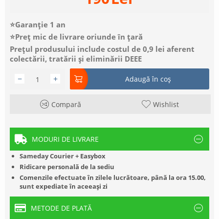
⭐Garanție 1 an
⭐Preț mic de livrare oriunde în țară
Prețul produsului include costul de 0,9 lei aferent
colectării, tratării și eliminării DEEE
−
+
Adaugă în coș
Compară
Wishlist
MODURI DE LIVRARE
Sameday Courier + Easybox
Ridicare personală de la sediu
Comenzile efectuate în zilele lucrătoare, până la ora 15.00,
sunt expediate în aceeași zi
METODE DE PLATĂ