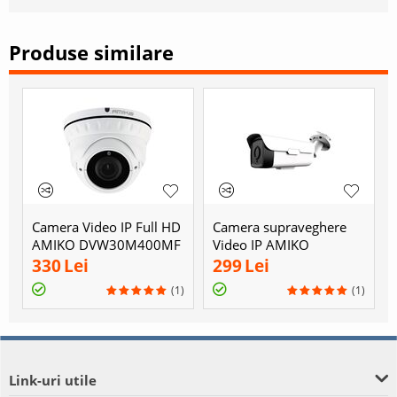
Produse similare
Camera Video IP Full HD
Camera supraveghere
AMIKO DVW30M400MF
Video IP AMIKO
POE - 4MP
BW60M200 POE NC
330
Lei
299
Lei
(1)
(1)
Link-uri utile