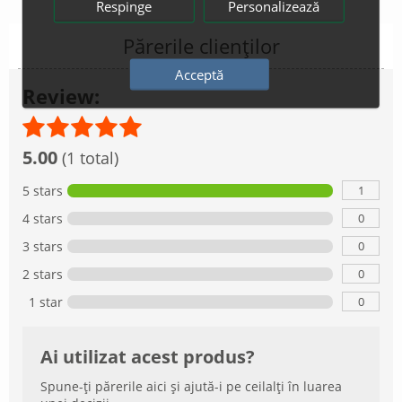
Respinge
Personalizează
Părerile clienților
Acceptă
Review:
5.00
(1 total)
1
5 stars
0
4 stars
0
3 stars
0
2 stars
0
1 star
Ai utilizat acest produs?
Spune-ți părerile aici și ajută-i pe ceilalți în luarea