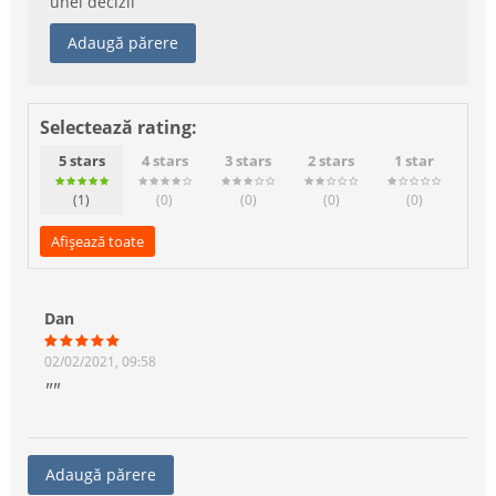
unei decizii
Adaugă părere
Selectează rating:
5 stars
4 stars
3 stars
2 stars
1 star
(1
)
(0
)
(0
)
(0
)
(0
)
Afișează toate
Dan
02/02/2021, 09:58
Adaugă părere