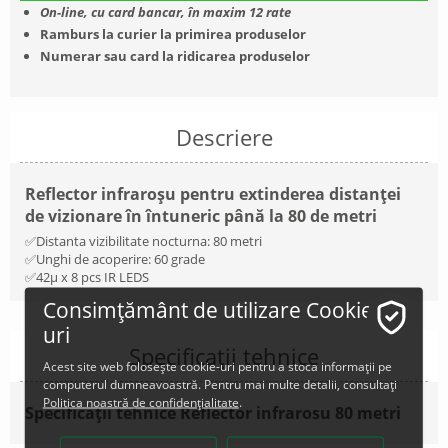
On-line, cu card bancar, în maxim 12 rate
Ramburs la curier la primirea produselor
Numerar sau card la ridicarea produselor
Descriere
Reflector infraroșu pentru extinderea distanței
de vizionare în întuneric până la 80 de metri
✅Distanta vizibilitate nocturna: 80 metri
✅Unghi de acoperire: 60 grade
✅42µ x 8 pcs IR LEDS
Consimțământ de utilizare Cookie-
uri
Specificații tehnice
Acest site web folosește cookie-uri pentru a stoca informații pe
computerul dumneavoastră. Pentru mai multe detalii, consultați
Politica noastră de confidențialitate
.
Specificații tehnice Reflector infrarosu 80 metri