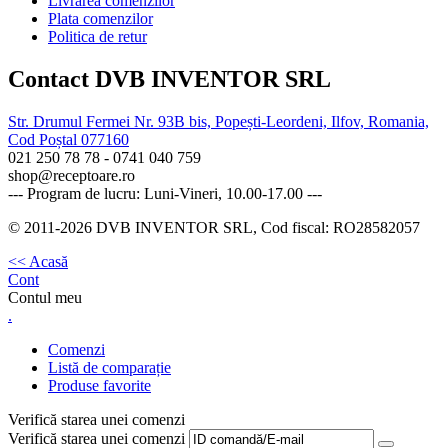
Livrarea comenzilor
Plata comenzilor
Politica de retur
Contact DVB INVENTOR SRL
Str. Drumul Fermei Nr. 93B bis, Popești-Leordeni, Ilfov, Romania,
Cod Poștal 077160
021 250 78 78 - 0741 040 759
shop@receptoare.ro
--- Program de lucru: Luni-Vineri, 10.00-17.00 ---
© 2011-2026 DVB INVENTOR SRL, Cod fiscal: RO28582057
<< Acasă
Cont
Contul meu
.
Comenzi
Listă de comparație
Produse favorite
Verifică starea unei comenzi
Verifică starea unei comenzi