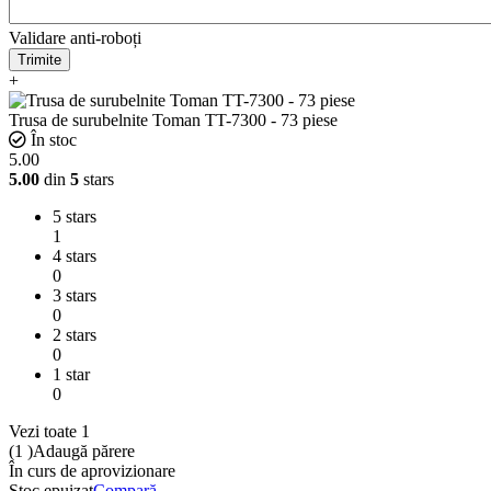
Validare anti-roboți
Trimite
+
Trusa de surubelnite Toman TT-7300 - 73 piese
În stoc
5.00
5.00
din
5
stars
5 stars
1
4 stars
0
3 stars
0
2 stars
0
1 star
0
Vezi toate 1
(1
)
Adaugă părere
În curs de aprovizionare
Stoc epuizat
Compară