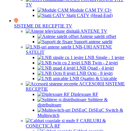
TV
Module CAM TV CI+
Stații CATV (Head-End)
SISTEME DE RECEPȚIE TV
ANTENE TV
Antene satelit offset
Suporți antene satelit
LNB-URI ANTENE
SATELIT
LNB Single - 1 ieșire
LNB Twin - 2 ieșiri
LNB Quad - 4 ieșiri
LNB Octo - 8 ieșiri
LNB Quattro & Unicable
ACCESORII SISTEME
RECEPȚIE
Diplexoare RF
Splittere &
distribuitoare
DiSEqC Switch &
Multiswitch
CABLURI &
CONECTICĂ RF