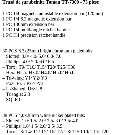
Trusă de șurubelnițe Toman TT-7300 - 73 piese
1 PC 1/4 magnetic adjustable extension bar (120mm)
1 PC 1/4 6.3 magnetic extension bar
1 PC 130mm extension bar
1 PC 1/4 multi-angle ratchet handle
1 PC H4 precision ratchet handle
30 PCS 6.3x25mm bright chromium plated bits:
– Slotted: 3.0/ 4.0/ 5.0/ 6.0/ 7.0
– Phillips: 4.0/ 5.0/ 6.0/ 6.5
– Torx : T9/ T10/ T15/ T20/ T25/ T30
– Hex: H2.5/ H3.0/ H4.0/ H5.0/ H6.0
– Tri-wing: Y1/ Y2/ Y3
– Pozi: Pz1/ Pz2/ Pz3
– U-Shaped: U6/ U8
– Triangle: 2.3
– SQ: R1
38 PCS 4.0x28mm white nickel plated bits:
– Slotted: 1.0/ 1.5/ 2.0/ 2.5/ 3.0/ 3.5/ 4.0
– Phillips: 1.0/ 1.5/ 2.0/ 2.5/ 3.5
– Torx: T3/ T4/ T5/ T5/ T6/ T7/ T8/ T9/ T10/ T15/ T20