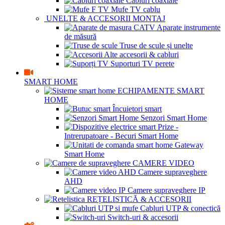
Cabluri coaxiale
Mufe TV cablu
UNELTE & ACCESORII MONTAJ
Aparate instrumente
de măsură
Truse de scule și unelte
Alte accesorii & cabluri
Suporturi TV perete
SMART HOME
ECHIPAMENTE SMART
HOME
Încuietori smart
Senzori Smart Home
Prize -
Intrerupatoare - Becuri Smart Home
Gateway
Smart Home
CAMERE VIDEO
Camere supraveghere
AHD
Camere supraveghere IP
REȚELISTICĂ & ACCESORII
Cabluri UTP & conectică
Switch-uri & accesorii