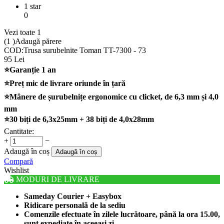
1 star
0
Vezi toate 1
(1
)
Adaugă părere
COD:
Trusa surubelnite Toman TT-7300 - 73
95
Lei
⭐Garanție 1 an
⭐Preț mic de livrare oriunde în țară
⭐Mânere de șurubelnițe ergonomice cu clicket, de 6,3 mm și 4,0
mm
⭐30 biți de 6,3x25mm +
38 biți de 4,0x28mm
Cantitate:
+
−
Adaugă în coș
Adaugă în coș
Compară
Wishlist
MODURI DE LIVRARE
Sameday Courier + Easybox
Ridicare personală de la sediu
Comenzile efectuate în zilele lucrătoare, până la ora 15.00,
sunt expediate în aceeași zi