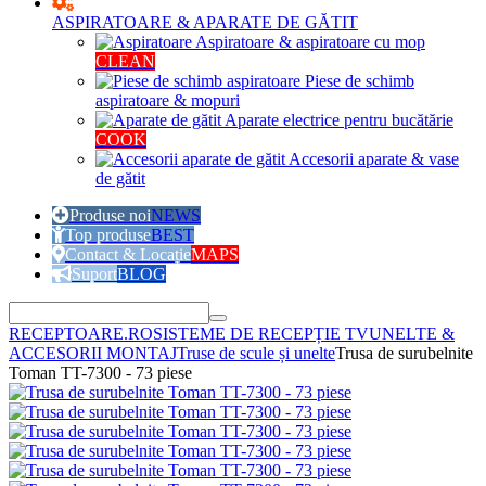
ASPIRATOARE & APARATE DE GĂTIT
Aspiratoare & aspiratoare cu mop
CLEAN
Piese de schimb
aspiratoare & mopuri
Aparate electrice pentru bucătărie
COOK
Accesorii aparate & vase
de gătit
Produse noi
NEWS
Top produse
BEST
Contact & Locație
MAPS
Suport
BLOG
RECEPTOARE.RO
SISTEME DE RECEPȚIE TV
UNELTE &
ACCESORII MONTAJ
Truse de scule și unelte
Trusa de surubelnite
Toman TT-7300 - 73 piese