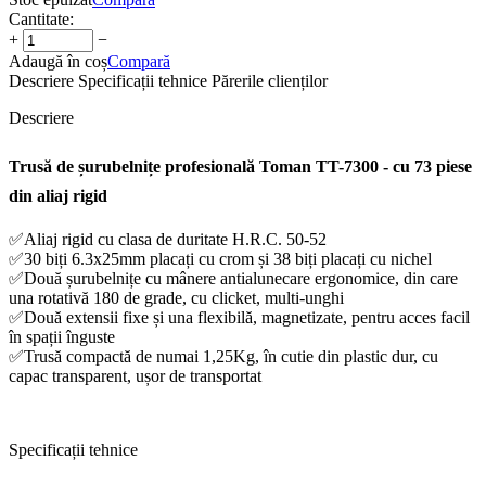
Cantitate:
+
−
Adaugă în coș
Compară
Descriere
Specificații tehnice
Părerile clienților
Descriere
Trusă de șurubelnițe profesională Toman TT-7300 - cu 73 piese
din aliaj rigid
✅Aliaj rigid cu clasa de duritate H.R.C. 50-52
✅30 biți 6.3x25mm placați cu crom și 38 biți placați cu nichel
✅Două șurubelnițe cu mânere antialunecare ergonomice, din care
una rotativă 180 de grade, cu clicket, multi-unghi
✅Două extensii fixe și una flexibilă, magnetizate, pentru acces facil
în spații înguste
✅Trusă compactă de numai 1,25Kg, în cutie din plastic dur, cu
capac transparent, ușor de transportat
Specificații tehnice