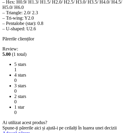
– Hex: H0.9/ H1.3/ H1.5/ H2.0/ H2.5/ H3.0/ H3.5/ H4.0/ H4.5/
H5.0/ H6.0
– Triangle: 2.0/ 2.3
– Tri-wing: Y2.0
– Pentalobe (star): 0.8
– U-shaped: U2.6
Părerile clienților
Review:
5.00
(1 total)
5 stars
1
4 stars
0
3 stars
0
2 stars
0
1 star
0
Ai utilizat acest produs?
Spune-ți părerile aici și ajută-i pe ceilalți în luarea unei decizii