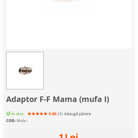
Adaptor F-F Mama (mufa I)
În stoc
5.00
(1
)
Adaugă părere
COD:
Mufa i
1
Lei