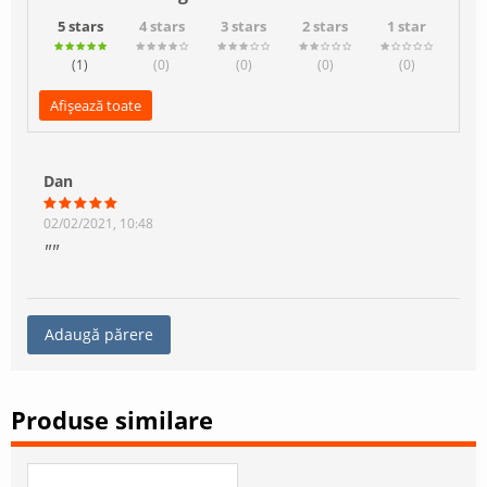
5 stars
4 stars
3 stars
2 stars
1 star
(1
)
(0
)
(0
)
(0
)
(0
)
Afișează toate
Dan
02/02/2021, 10:48
Adaugă părere
Produse similare