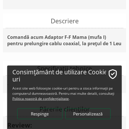
Descriere
Comandă acum Adaptor F-F Mama (mufa I)
pentru prelungire cablu coaxial, la prețul de 1 Leu
Specificații tehnice
Consimțământ de utilizare Cookie-
uri
-
Acest site web folosește cookie-uri pentru a stoca informații pe
computerul dumneavoastră. Pentru mai multe detalii, consultați
Politica noastră de confidențialitate
.
Părerile clienților
Respinge
Personalizează
Review: