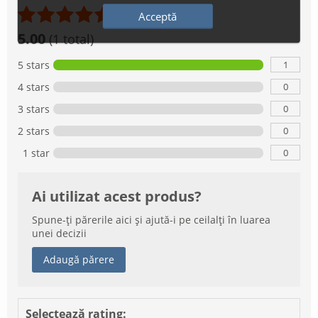
Acceptă
5.00
(1 total)
1
5 stars
0
4 stars
0
3 stars
0
2 stars
0
1 star
Ai utilizat acest produs?
Spune-ți părerile aici și ajută-i pe ceilalți în luarea
unei decizii
Adaugă părere
Selectează rating: