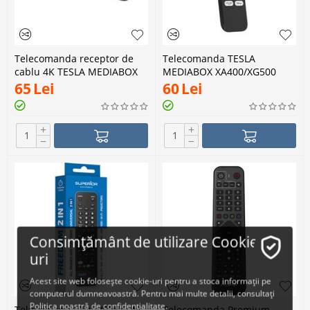
Telecomanda receptor de
Telecomanda TESLA
cablu 4K TESLA MEDIABOX
MEDIABOX XA400/XG500
XT-850 ANDROID TV
65
Lei
60
Lei
+
+
−
−
Consimțământ de utilizare Cookie-
uri
Acest site web folosește cookie-uri pentru a stoca informații pe
computerul dumneavoastră. Pentru mai multe detalii, consultați
Politica noastră de confidențialitate
.
Telecomanda UNIVERSALA
Telecomanda Premium