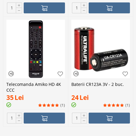
+
+
−
−
Telecomanda Amiko HD 4K
Baterii CR123A 3V - 2 buc.
CCC
35
Lei
24
Lei
(1)
(1)
+
+
−
−