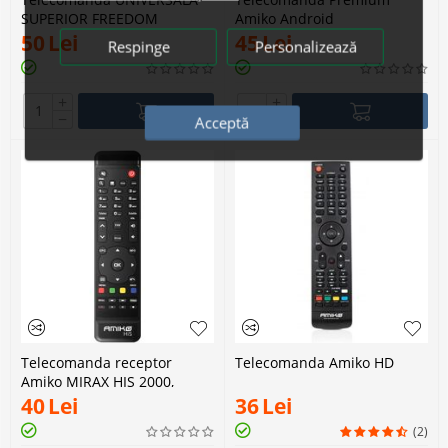
SUPERIOR FREEDOM
Amiko Android
50
Lei
45
Lei
Respinge
Personalizează
+
+
−
−
Acceptă
Telecomanda receptor
Telecomanda Amiko HD
Amiko MIRAX HIS 2000,
MIRAX HIS 3000 si MIRAX HIS
40
Lei
36
Lei
4300
(2)