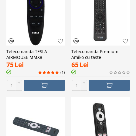
Telecomanda TESLA
Telecomanda Premium
AIRMOUSE MMX8
Amiko cu taste
retroiluminate - Infrarosu &
75
Lei
65
Lei
Bluetooth
(1)
+
+
−
−