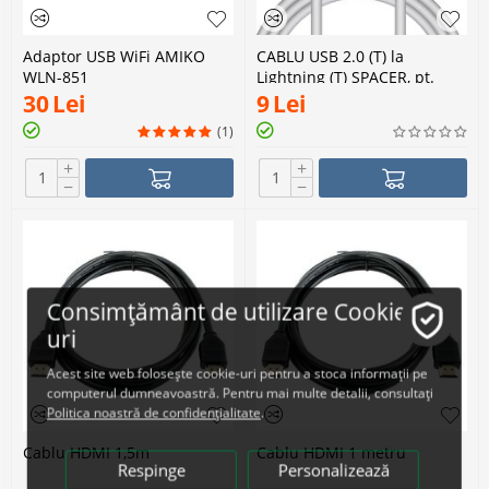
Adaptor USB WiFi AMIKO
CABLU USB 2.0 (T) la
WLN-851
Lightning (T) SPACER, pt.
smartphone, Iphone, Apple
30
Lei
9
Lei
0.5m
(1)
+
+
−
−
Consimțământ de utilizare Cookie-
uri
Acest site web folosește cookie-uri pentru a stoca informații pe
computerul dumneavoastră. Pentru mai multe detalii, consultați
Politica noastră de confidențialitate
.
Cablu HDMI 1,5m
Cablu HDMI 1 metru
Respinge
Personalizează