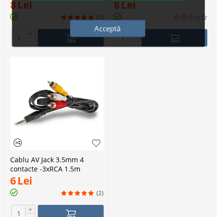
8
Lei
8
Lei
(1)
Acceptă
+
+
−
−
Cablu AV Jack 3.5mm 4
contacte -3xRCA 1.5m
6
Lei
(2)
+