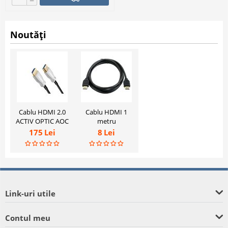
−
Noutăți
Cablu HDMI 2.0
Cablu HDMI 1
ACTIV OPTIC AOC
metru
10m 18Gbps
175
Lei
8
Lei
4K@60HZ
Link-uri utile
Contul meu