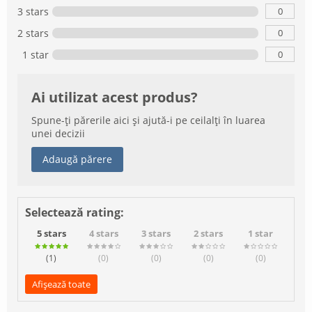
0
3 stars
0
2 stars
0
1 star
Ai utilizat acest produs?
Spune-ți părerile aici și ajută-i pe ceilalți în luarea
unei decizii
Adaugă părere
Selectează rating:
5 stars
4 stars
3 stars
2 stars
1 star
(1
)
(0
)
(0
)
(0
)
(0
)
Afișează toate