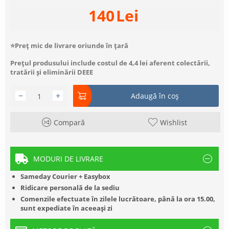
140
Lei
⭐Preț mic de livrare oriunde în țară
Prețul produsului include costul de 4,4 lei aferent colectării,
tratării și eliminării DEEE
−
+
Adaugă în coș
Compară
Wishlist
MODURI DE LIVRARE
Sameday Courier + Easybox
Ridicare personală de la sediu
Comenzile efectuate în zilele lucrătoare, până la ora 15.00,
sunt expediate în aceeași zi