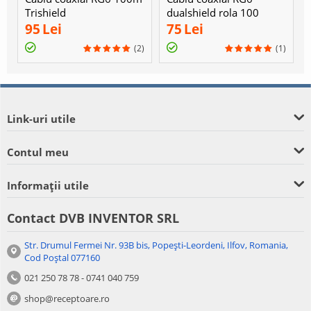
Trishield
dualshield rola 100
metri
95
Lei
75
Lei
(2)
(1)
Link-uri utile
Contul meu
Informații utile
Contact DVB INVENTOR SRL
Str. Drumul Fermei Nr. 93B bis, Popești-Leordeni, Ilfov, Romania,
Cod Poștal 077160
021 250 78 78 - 0741 040 759
shop@receptoare.ro