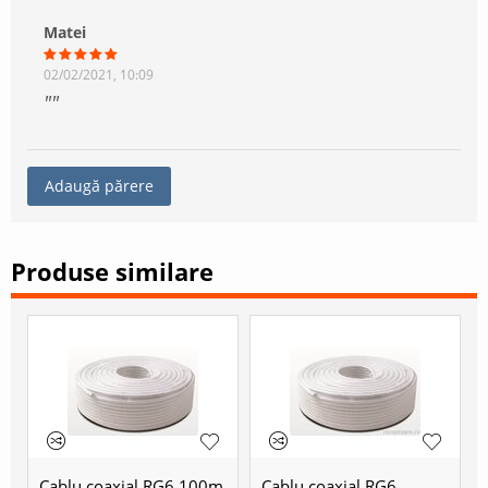
Matei
02/02/2021, 10:09
Adaugă părere
Produse similare
Cablu coaxial RG6 100m
Cablu coaxial RG6