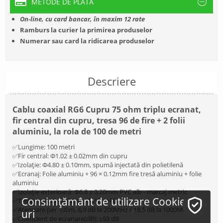
METODE DE PLATĂ
On-line, cu card bancar, în maxim 12 rate
Ramburs la curier la primirea produselor
Numerar sau card la ridicarea produselor
Descriere
Cablu coaxial RG6 Cupru 75 ohm triplu ecranat,
fir central din cupru, tresa 96 de fire + 2 folii
aluminiu, la rola de 100 de metri
✅Lungime: 100 metri
✅Fir central: Φ1.02 ± 0.02mm din cupru
✅Izolație: Φ4.80 ± 0.10mm, spumă injectată din polietilenă
✅Ecranaj: Folie aluminiu + 96 × 0.12mm fire tresă aluminiu + folie
aluminiu
✅Izolație exterioară: Φ6.8 ± 0.20mm PVC alb - marcaj metric
Consimțământ de utilizare Cookie-
✅Temperatură de lucru: -30°C - +80°C
✅Atenuare per 100m, 8,9 dB la 200MHz / 18,5 dB la 1000MHz
uri
✅Coeficient de ecranare(dB): ≥93 dB