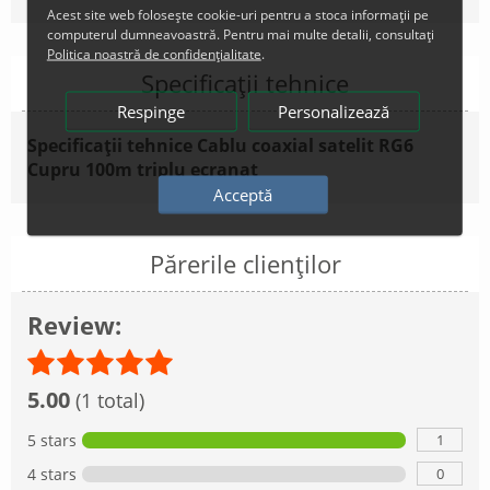
Acest site web folosește cookie-uri pentru a stoca informații pe
computerul dumneavoastră. Pentru mai multe detalii, consultați
Politica noastră de confidențialitate
.
Specificații tehnice
Respinge
Personalizează
Specificații tehnice Cablu coaxial satelit RG6
Cupru 100m triplu ecranat
Acceptă
Părerile clienților
Review:
5.00
(1 total)
1
5 stars
0
4 stars