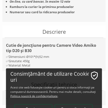
On-line, cu card bancar, în maxim 12 rate
Ramburs la curier la primirea produselor
Numerar sau card la ridicarea produselor
Descriere
Cutie de joncțiune pentru Camere Video Amiko
tip D20 și B30
✅Dimensiuni: Ø101*(h)52 mm
✅Greutate: 450g
✅Material: Metal
Consimțământ de utilizare Cookie-
uri
Specificații tehnice
Acest site web folosește cookie-uri pentru a stoca informații pe
computerul dumneavoastră. Pentru mai multe detalii, consultați
Politica noastră de confidențialitate
.
-