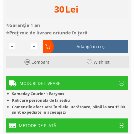
30
Lei
⭐Garanție 1 an
⭐Preț mic de livrare oriunde în țară
−
+
Adaugă în coș
Compară
Wishlist
MODURI DE LIVRARE
Sameday Courier + Easybox
Ridicare personală de la sediu
Comenzile efectuate în zilele lucrătoare, până la ora 15.00,
sunt expediate în aceeași zi
METODE DE PLATĂ