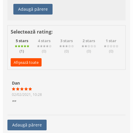
Adaugă părere
Selectează rating:
5 stars
4 stars
3 stars
2 stars
1 star
(1
)
(0
)
(0
)
(0
)
(0
)
Afișează toate
Dan
02/02/2021, 10:28
Adaugă părere