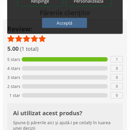
Respinge
Personalizează
Părerile clienților
Acceptă
Review:
5.00
(1 total)
1
5 stars
0
4 stars
0
3 stars
0
2 stars
0
1 star
Ai utilizat acest produs?
Spune-ți părerile aici și ajută-i pe ceilalți în luarea
unei decizii