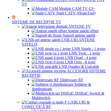
TV
Module CAM TV CI+
Stații CATV (Head-End)
SISTEME DE RECEPȚIE TV
ANTENE TV
Antene satelit offset
Suporți antene satelit
LNB-URI ANTENE
SATELIT
LNB Single - 1 ieșire
LNB Twin - 2 ieșiri
LNB Quad - 4 ieșiri
LNB Octo - 8 ieșiri
LNB Quattro & Unicable
ACCESORII SISTEME
RECEPȚIE
Diplexoare RF
Splittere &
distribuitoare
DiSEqC Switch &
Multiswitch
CABLURI &
CONECTICĂ RF