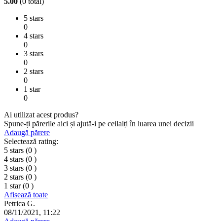
5.00
(0 total)
5 stars
0
4 stars
0
3 stars
0
2 stars
0
1 star
0
Ai utilizat acest produs?
Spune-ți părerile aici și ajută-i pe ceilalți în luarea unei decizii
Adaugă părere
Selectează rating:
5 stars
(0
)
4 stars
(0
)
3 stars
(0
)
2 stars
(0
)
1 star
(0
)
Afișează toate
Petrica G.
08/11/2021, 11:22