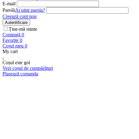
E-mail
Parolă
Ai uitat parola?
Creează cont nou
Autentificare
Ține-mă minte
Compară
0
Favorite
0
Coșul meu
0
My cart
.
Coșul este gol
Vezi coșul de cumpărături
Plasează comanda