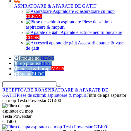
ASPIRATOARE & APARATE DE GĂTIT
Aspiratoare & aspiratoare cu mop
CLEAN
Piese de schimb
aspiratoare & mopuri
Aparate electrice pentru bucătărie
COOK
Accesorii aparate & vase
de gătit
Produse noi
NEWS
Top produse
BEST
Contact & Locație
MAPS
Suport
BLOG
RECEPTOARE.RO
ASPIRATOARE & APARATE DE
GĂTIT
Piese de schimb aspiratoare & mopuri
Filtru de apa aspirator
cu mop Tesla Powerstar GT400