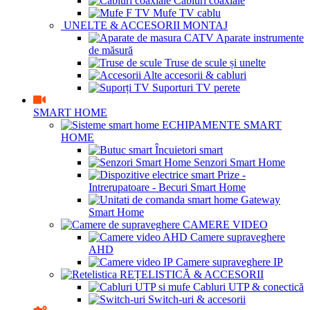
Cabluri coaxiale
Mufe TV cablu
UNELTE & ACCESORII MONTAJ
Aparate instrumente
de măsură
Truse de scule și unelte
Alte accesorii & cabluri
Suporturi TV perete
SMART HOME
ECHIPAMENTE SMART
HOME
Încuietori smart
Senzori Smart Home
Prize -
Intrerupatoare - Becuri Smart Home
Gateway
Smart Home
CAMERE VIDEO
Camere supraveghere
AHD
Camere supraveghere IP
REȚELISTICĂ & ACCESORII
Cabluri UTP & conectică
Switch-uri & accesorii