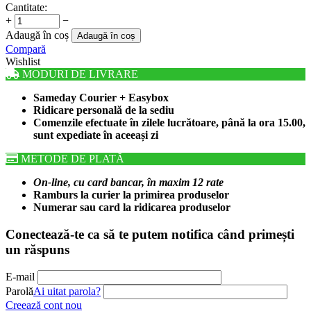
Cantitate:
+
−
Adaugă în coș
Adaugă în coș
Compară
Wishlist
MODURI DE LIVRARE
Sameday Courier + Easybox
Ridicare personală de la sediu
Comenzile efectuate în zilele lucrătoare, până la ora 15.00,
sunt expediate în aceeași zi
METODE DE PLATĂ
On-line, cu card bancar, în maxim 12 rate
Ramburs la curier la primirea produselor
Numerar sau card la ridicarea produselor
Conectează-te ca să te putem notifica când primești
un răspuns
E-mail
Parolă
Ai uitat parola?
Creează cont nou