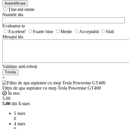
Autentificare
Ține-mă minte
Numele tău
Evaluarea ta
Excelent!
Foarte bine
Medie
Acceptabil
Slab
Mesajul tău
Validare anti-roboți
Trimite
+
Filtru de apa aspirator cu mop Tesla Powerstar GT400
În stoc
5.00
5.00
din
5
stars
5 stars
0
4 stars
0