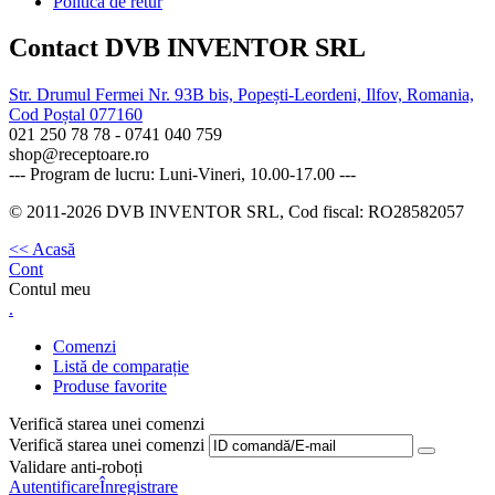
Politica de retur
Contact DVB INVENTOR SRL
Str. Drumul Fermei Nr. 93B bis, Popești-Leordeni, Ilfov, Romania,
Cod Poștal 077160
021 250 78 78 - 0741 040 759
shop@receptoare.ro
--- Program de lucru: Luni-Vineri, 10.00-17.00 ---
© 2011-2026 DVB INVENTOR SRL, Cod fiscal: RO28582057
<< Acasă
Cont
Contul meu
.
Comenzi
Listă de comparație
Produse favorite
Verifică starea unei comenzi
Verifică starea unei comenzi
Validare anti-roboți
Autentificare
Înregistrare