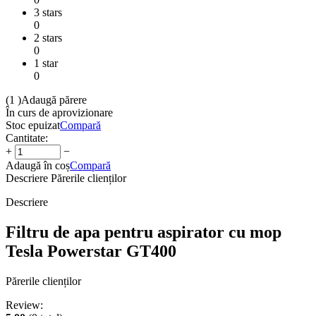
3 stars
0
2 stars
0
1 star
0
(1
)
Adaugă părere
În curs de aprovizionare
Stoc epuizat
Compară
Cantitate:
+
−
Adaugă în coș
Compară
Descriere
Părerile clienților
Descriere
Filtru de apa pentru aspirator cu mop
Tesla Powerstar GT400
Părerile clienților
Review: