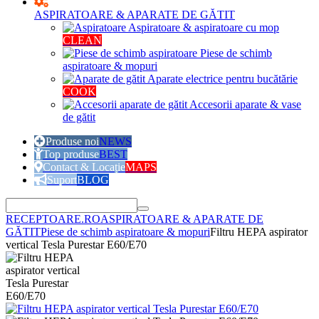
ASPIRATOARE & APARATE DE GĂTIT
Aspiratoare & aspiratoare cu mop
CLEAN
Piese de schimb
aspiratoare & mopuri
Aparate electrice pentru bucătărie
COOK
Accesorii aparate & vase
de gătit
Produse noi
NEWS
Top produse
BEST
Contact & Locație
MAPS
Suport
BLOG
RECEPTOARE.RO
ASPIRATOARE & APARATE DE
GĂTIT
Piese de schimb aspiratoare & mopuri
Filtru HEPA aspirator
vertical Tesla Purestar E60/E70