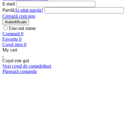
E-mail
Parolă
Ai uitat parola?
Creează cont nou
Autentificare
Ține-mă minte
Compară
0
Favorite
0
Coșul meu
0
My cart
.
Coșul este gol
Vezi coșul de cumpărături
Plasează comanda