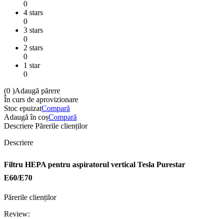
0
4 stars
0
3 stars
0
2 stars
0
1 star
0
(0
)
Adaugă părere
În curs de aprovizionare
Stoc epuizat
Compară
Adaugă în coș
Compară
Descriere
Părerile clienților
Descriere
Filtru HEPA pentru aspiratorul vertical Tesla Purestar
E60/E70
Părerile clienților
Review: