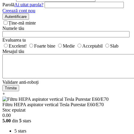
Parolă
Ai uitat parola?
Creează cont nou
Autentificare
Ține-mă minte
Numele tău
Evaluarea ta
Excelent!
Foarte bine
Medie
Acceptabil
Slab
Mesajul tău
Validare anti-roboți
Trimite
+
Filtru HEPA aspirator vertical Tesla Purestar E60/E70
Stoc epuizat
0.00
5.00
din
5
stars
5 stars