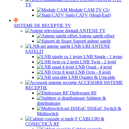
TV
Module CAM TV CI+
Stații CATV (Head-End)
SISTEME DE RECEPȚIE TV
ANTENE TV
Antene satelit offset
Suporți antene satelit
LNB-URI ANTENE
SATELIT
LNB Single - 1 ieșire
LNB Twin - 2 ieșiri
LNB Quad - 4 ieșiri
LNB Octo - 8 ieșiri
LNB Quattro & Unicable
ACCESORII SISTEME
RECEPȚIE
Diplexoare RF
Splittere &
distribuitoare
DiSEqC Switch &
Multiswitch
CABLURI &
CONECTICĂ RF