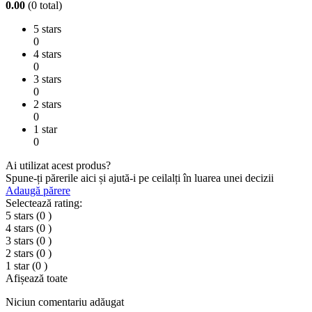
0.00
(0 total)
5 stars
0
4 stars
0
3 stars
0
2 stars
0
1 star
0
Ai utilizat acest produs?
Spune-ți părerile aici și ajută-i pe ceilalți în luarea unei decizii
Adaugă părere
Selectează rating:
5 stars
(0
)
4 stars
(0
)
3 stars
(0
)
2 stars
(0
)
1 star
(0
)
Afișează toate
Niciun comentariu adăugat