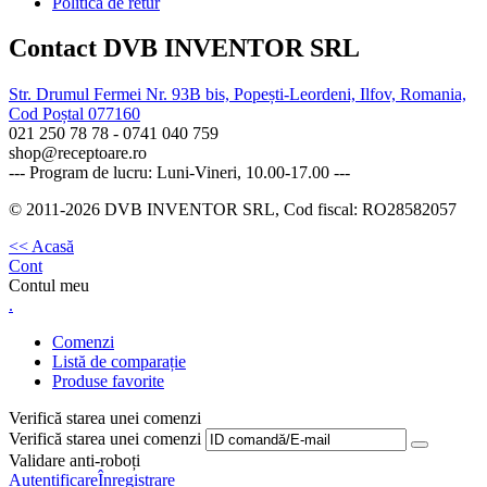
Politica de retur
Contact DVB INVENTOR SRL
Str. Drumul Fermei Nr. 93B bis, Popești-Leordeni, Ilfov, Romania,
Cod Poștal 077160
021 250 78 78 - 0741 040 759
shop@receptoare.ro
--- Program de lucru: Luni-Vineri, 10.00-17.00 ---
© 2011-2026 DVB INVENTOR SRL, Cod fiscal: RO28582057
<< Acasă
Cont
Contul meu
.
Comenzi
Listă de comparație
Produse favorite
Verifică starea unei comenzi
Verifică starea unei comenzi
Validare anti-roboți
Autentificare
Înregistrare