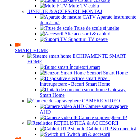
Cabluri coaxiale
Mufe TV cablu
UNELTE & ACCESORII MONTAJ
Aparate instrumente
de măsură
Truse de scule și unelte
Alte accesorii & cabluri
Suporturi TV perete
SMART HOME
ECHIPAMENTE SMART
HOME
Încuietori smart
Senzori Smart Home
Prize -
Intrerupatoare - Becuri Smart Home
Gateway
Smart Home
CAMERE VIDEO
Camere supraveghere
AHD
Camere supraveghere IP
REȚELISTICĂ & ACCESORII
Cabluri UTP & conectică
Switch-uri & accesorii