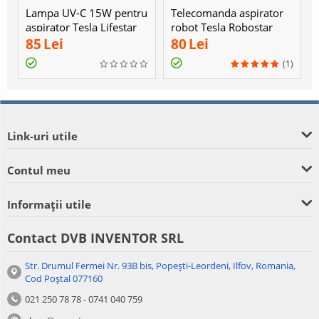
Lampa UV-C 15W pentru
Telecomanda aspirator
aspirator Tesla Lifestar
robot Tesla Robostar
UV550
iQ300 WiFi alb
85
Lei
80
Lei
(1)
Link-uri utile
Contul meu
Informații utile
Contact DVB INVENTOR SRL
Str. Drumul Fermei Nr. 93B bis, Popești-Leordeni, Ilfov, Romania,
Cod Poștal 077160
021 250 78 78 - 0741 040 759