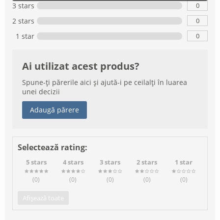
0
3 stars
0
2 stars
0
1 star
Ai utilizat acest produs?
Spune-ți părerile aici și ajută-i pe ceilalți în luarea
unei decizii
Adaugă părere
Selectează rating:
5 stars
4 stars
3 stars
2 stars
1 star
(0
)
(0
)
(0
)
(0
)
(0
)
Afișează toate