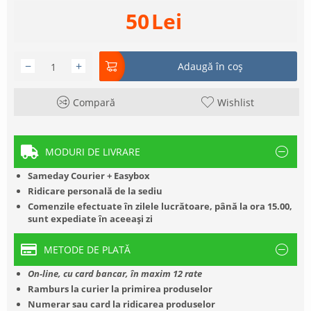
50
Lei
−
+
Adaugă în coș
Compară
Wishlist
MODURI DE LIVRARE
Sameday Courier + Easybox
Ridicare personală de la sediu
Comenzile efectuate în zilele lucrătoare, până la ora 15.00,
sunt expediate în aceeași zi
METODE DE PLATĂ
On-line, cu card bancar, în maxim 12 rate
Ramburs la curier la primirea produselor
Numerar sau card la ridicarea produselor