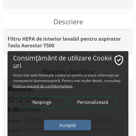
Descriere
Filtru HEPA de interior lavabil pentru aspirator
Tesla Aerostar T500
Consimțământ de utilizare Cookie-
uri
Părerile clienților
Acest site web folosește cookie-uri pentru a stoca informații pe
computerul dumneavoastră. Pentru mai multe detalii, consultați
Politica noastră de confidențialitate
.
Review:
Respinge
Personalizează
0.00
(0 total)
0
5 stars
Acceptă
0
4 stars