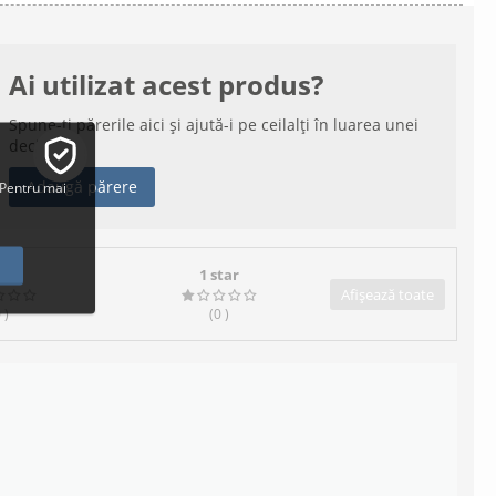
Ai utilizat acest produs?
Spune-ți părerile aici și ajută-i pe ceilalți în luarea unei
decizii
Adaugă părere
 Pentru mai
tars
1 star
Afișează toate
0
)
(0
)