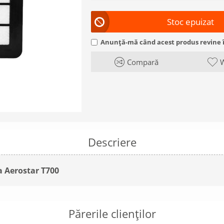
Stoc epuizat
Anunță-mă când acest produs revine î
Compară
W
Descriere
la Aerostar T700
Părerile clienților