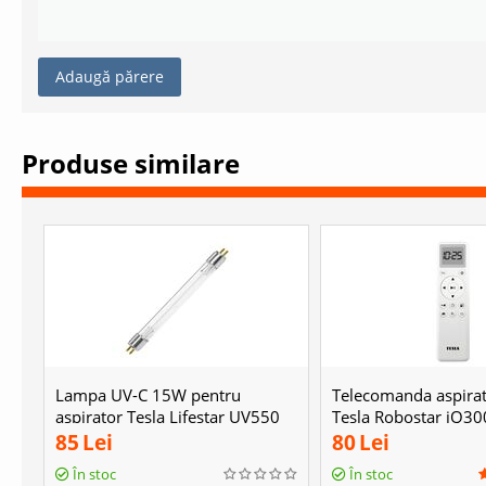
Adaugă părere
Produse similare
Lampa UV-C 15W pentru
Telecomanda aspirat
aspirator Tesla Lifestar UV550
Tesla Robostar iQ30
85
Lei
80
Lei
În stoc
În stoc