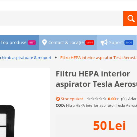
Top produse
Contact & Locație
Suport
BEST
MAPS
BLOG
schimb aspiratoare & mopuri
Filtru HEPA interior aspirator Tesla Aerost
Filtru HEPA interior
aspirator Tesla Aeros
Stoc epuizat
0.00
(0
)
Adau
COD:
Filtru HEPA interior aspirator Tesla Aeros
50
Lei