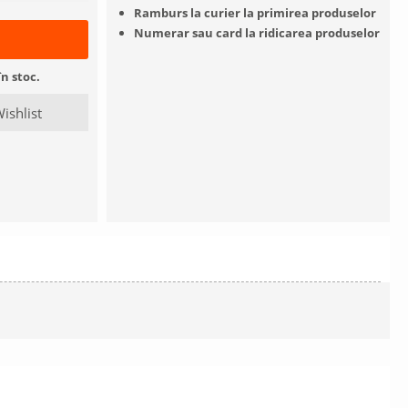
Ramburs la curier la primirea produselor
Numerar sau card la ridicarea produselor
n stoc.
ishlist