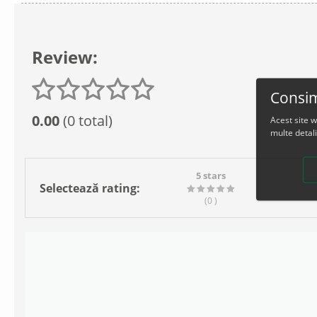
Review:
Consim
0.00
(0 total)
Acest site 
multe detali
5 stars
Selectează rating:
(0
)