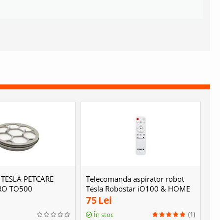
A TESLA PETCARE
Telecomanda aspirator robot
RO TQ500
Tesla Robostar iQ100 & HOME
ROBOT RV500
75
Lei
(1)
În stoc