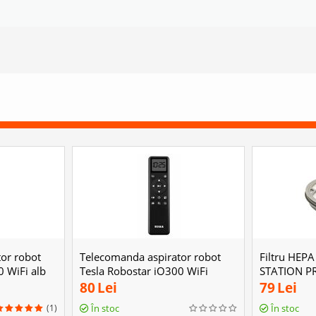
or robot
Telecomanda aspirator robot
Filtru HEP
0 WiFi alb
Tesla Robostar iQ300 WiFi
STATION P
negru
80
Lei
79
Lei
(1)
În stoc
În stoc