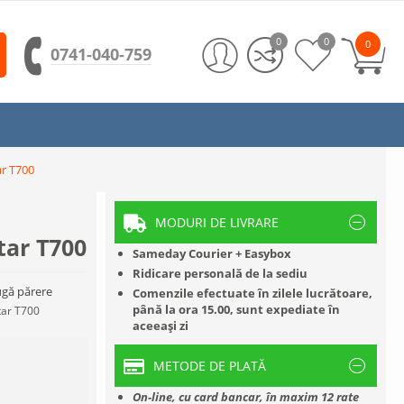
0
0
0
0741-040-759
ar T700
MODURI DE LIVRARE
tar T700
Sameday Courier + Easybox
Ridicare personală de la sediu
gă părere
Comenzile efectuate în zilele lucrătoare,
până la ora 15.00, sunt expediate în
tar T700
aceeași zi
METODE DE PLATĂ
On-line, cu card bancar, în maxim 12 rate