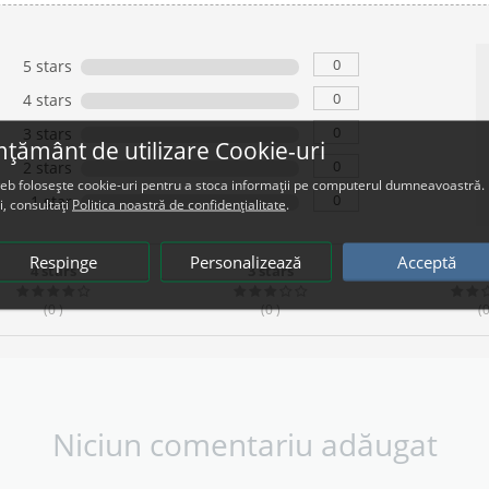
0
5 stars
0
4 stars
0
3 stars
țământ de utilizare Cookie-uri
0
2 stars
web folosește cookie-uri pentru a stoca informații pe computerul dumneavoastră.
0
1 star
i, consultați
Politica noastră de confidențialitate
.
Respinge
Personalizează
Acceptă
4 stars
3 stars
2 s
(0
)
(0
)
(
Niciun comentariu adăugat