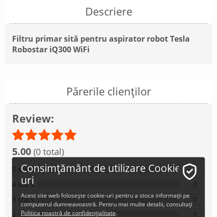
Descriere
Filtru primar sită pentru aspirator robot Tesla
Robostar iQ300 WiFi
Părerile clienților
Review:
5.00
(0 total)
Consimțământ de utilizare Cookie-
0
5 stars
uri
0
4 stars
Acest site web folosește cookie-uri pentru a stoca informații pe
0
3 stars
computerul dumneavoastră. Pentru mai multe detalii, consultați
Politica noastră de confidențialitate
.
0
2 stars