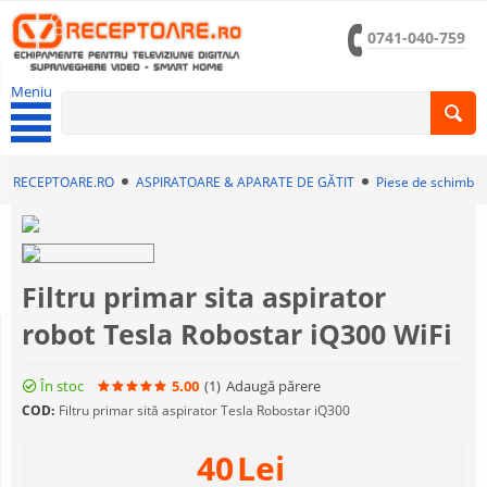
0741-040-759
Meniu
RECEPTOARE.RO
ASPIRATOARE & APARATE DE GĂTIT
Piese de schimb a
Filtru primar sita aspirator
robot Tesla Robostar iQ300 WiFi
În stoc
5.00
(1
)
Adaugă părere
COD:
Filtru primar sită aspirator Tesla Robostar iQ300
40
Lei