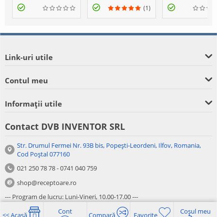
(1)
Link-uri utile
Contul meu
Informații utile
Contact DVB INVENTOR SRL
Str. Drumul Fermei Nr. 93B bis, Popești-Leordeni, Ilfov, Romania,
Cod Poștal 077160
021 250 78 78 - 0741 040 759
shop@receptoare.ro
--- Program de lucru: Luni-Vineri, 10.00-17.00 ---
Cont
Coșul meu
<< Acasă
Compară
Favorite