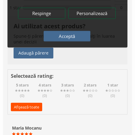
0
1 star
Respinge
Personalizează
Ai utilizat acest produs?
Acceptă
Spune-ți părerile aici și ajută-i pe ceilalți în luarea
unei decizii
Adaugă părere
Selectează rating:
5 stars
4 stars
3 stars
2 stars
1 star
(0
)
(0
)
(0
)
(0
)
(0
)
Afișează toate
Maria Mocanu