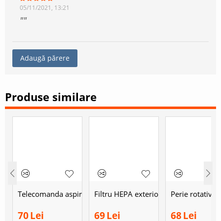
05/11/2021, 13:21
Adaugă părere
Produse similare
Telecomanda aspirator robot Home Robot RV400
Filtru HEPA exterior aspirator Tesla 
Perie rotativa
70
Lei
69
Lei
68
Lei