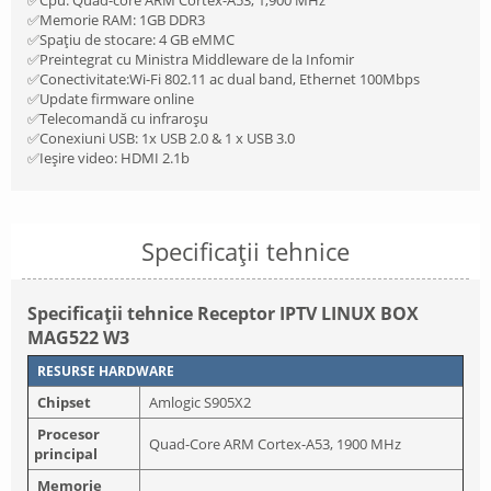
✅Memorie RAM: 1GB DDR3
✅Spațiu de stocare: 4 GB eMMC
✅Preintegrat cu Ministra Middleware de la Infomir
✅Conectivitate:Wi-Fi 802.11 ac dual band, Ethernet 100Mbps
✅Update firmware online
✅Telecomandă cu infraroșu
✅Conexiuni USB: 1x USB 2.0 & 1 x USB 3.0
✅Ieșire video: HDMI 2.1b
Specificații tehnice
Specificații tehnice Receptor IPTV LINUX BOX
MAG522 W3
RESURSE HARDWARE
Chipset
Amlogic S905X2
Procesor
Quad-Core ARM Cortex-A53, 1900 MHz
principal
Memorie