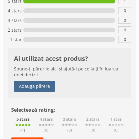
1
5 stars
0
4 stars
0
3 stars
0
2 stars
0
1 star
Ai utilizat acest produs?
Spune-ți părerile aici și ajută-i pe ceilalți în luarea
unei decizii
Adaugă părere
Selectează rating:
5 stars
4 stars
3 stars
2 stars
1 star
(1
)
(0
)
(0
)
(0
)
(0
)