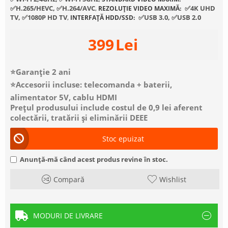
✅H.265/HEVC, ✅H.264/AVC
,
✅4K UHD
REZOLUȚIE VIDEO MAXIMĂ:
TV, ✅1080P HD TV
,
✅USB 3.0, ✅USB 2.0
INTERFAȚĂ HDD/SSD:
399
Lei
⭐Garanție 2 ani
⭐Accesorii incluse: telecomanda + baterii,
alimentator 5V, cablu HDMI
Prețul produsului include costul de 0,9 lei aferent
colectării, tratării și eliminării DEEE
Stoc epuizat
Anunță-mă când acest produs revine în stoc.
Compară
Wishlist
MODURI DE LIVRARE