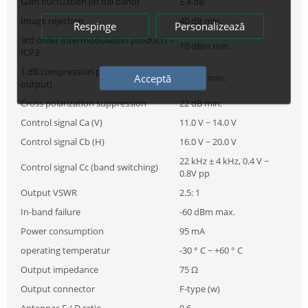
Gain fluctuation (in full band)
± 4 dB
Image rejection
40 dB min.
Respinge
Personalizează
3rd order intermodulation products -
10 dBm min.
ICP3
1 dB compression point (at the
Acceptă
0 dBm min.
output)
Cross polarization suppression
22 dB min.
Control signal Ca (V)
11.0 V ~ 14.0 V
Control signal Cb (H)
16.0 V ~ 20.0 V
22 kHz ± 4 kHz, 0.4 V ~
Control signal Cc (band switching)
0.8V pp
Output VSWR
2.5: 1
In-band failure
-60 dBm max.
Power consumption
95 mA
operating temperatur
-30 ° C ~ +60 ° C
Output impedance
75 Ω
Output connector
F-type (w)
Antennas F / D ratio
0.6