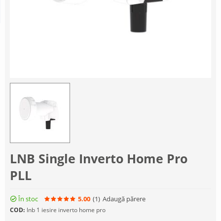
LNB Single Inverto Home Pro
PLL
În stoc
5.00
(1
)
Adaugă părere
COD:
lnb 1 iesire inverto home pro