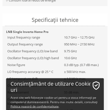
✅Consum foarte redus de energie
Specificații tehnice
LNB Single Inverto Home Pro
Input frequency range
10.7 GHz ~ 12.75 GHz
Output frequency range
950 MHz ~ 2150 MHz
Oscillator frequency (LO) low band
9.75 GHz
Oscillator frequency (LO) high band
10.6 GHz
Noise figure
0.3 dB typ. (0.7 dB max.)
LO frequency accuracy @ 25 ° C
± 500 kHz max.
LO temperature drift
± 1.0 MHz max.
Consimțământ de utilizare Cookie-
Oscillator (LO) phase noise (10 kHz)
-80 dBc / Hz max.
uri
Reinforcement
55 dB min.
Acest site web folosește cookie-uri pentru a stoca informații pe
Gain ripple (within 26 MHz
± 0.75 dB
computerul dumneavoastră. Pentru mai multe detalii, consultați
bandwidth)
Politica noastră de confidențialitate
.