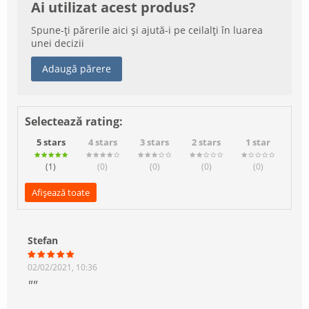
Ai utilizat acest produs?
Spune-ți părerile aici și ajută-i pe ceilalți în luarea
unei decizii
Adaugă părere
Selectează rating:
5 stars
4 stars
3 stars
2 stars
1 star
(1
)
(0
)
(0
)
(0
)
(0
)
Afișează toate
Stefan
02/02/2021, 10:36