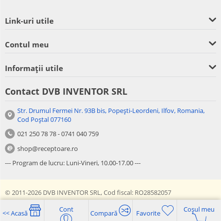
Link-uri utile
Contul meu
Informații utile
Contact DVB INVENTOR SRL
Str. Drumul Fermei Nr. 93B bis, Popești-Leordeni, Ilfov, Romania,
Cod Poștal 077160
021 250 78 78 - 0741 040 759
shop@receptoare.ro
--- Program de lucru: Luni-Vineri, 10.00-17.00 ---
© 2011-2026 DVB INVENTOR SRL, Cod fiscal: RO28582057
Cont
Coșul meu
<< Acasă
Compară
Favorite