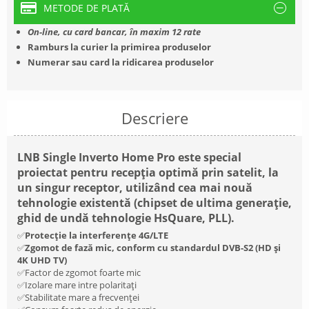
METODE DE PLATĂ
On-line, cu card bancar, în maxim 12 rate
Ramburs la curier la primirea produselor
Numerar sau card la ridicarea produselor
Descriere
LNB Single Inverto Home Pro este special
proiectat pentru recepția optimă prin satelit, la
un singur receptor, utilizând cea mai nouă
tehnologie existentă (chipset de ultima generație,
ghid de undă tehnologie HsQuare, PLL).
✅
Protecție la interferențe 4G/LTE
✅
Zgomot de fază mic, conform cu standardul DVB-S2 (HD și
4K UHD TV)
✅Factor de zgomot foarte mic
✅Izolare mare intre polaritați
✅Stabilitate mare a frecvenței