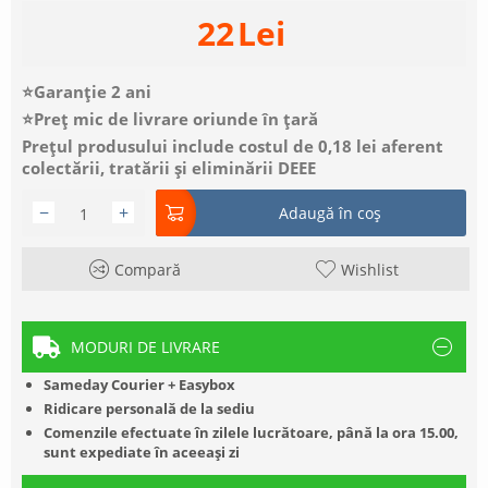
22
Lei
⭐Garanție 2 ani
⭐Preț mic de livrare oriunde în țară
Prețul produsului include costul de 0,18 lei aferent
colectării, tratării și eliminării DEEE
−
+
Adaugă în coș
Compară
Wishlist
MODURI DE LIVRARE
Sameday Courier + Easybox
Ridicare personală de la sediu
Comenzile efectuate în zilele lucrătoare, până la ora 15.00,
sunt expediate în aceeași zi