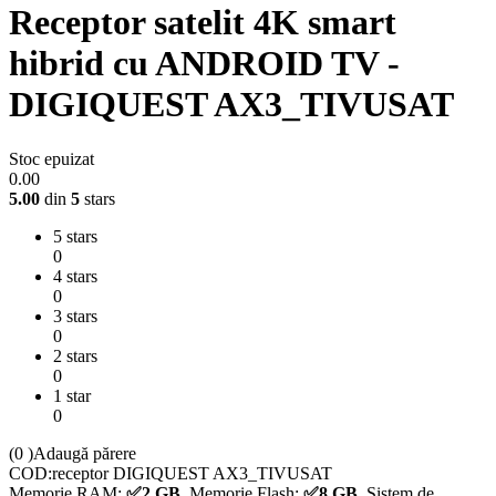
Receptor satelit 4K smart
hibrid cu ANDROID TV -
DIGIQUEST AX3_TIVUSAT
Stoc epuizat
0.00
5.00
din
5
stars
5 stars
0
4 stars
0
3 stars
0
2 stars
0
1 star
0
(0
)
Adaugă părere
COD:
receptor DIGIQUEST AX3_TIVUSAT
Memorie RAM:
✅2 GB
,
Memorie Flash:
✅8 GB
,
Sistem de