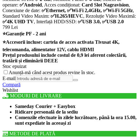
operare:
✅Android
,
Acces condiționat:
Card Slot Nagravision
,
Conexiune de date:
✅Ethernet, ✅Wi-Fi 2,4GHz, ✅Wi-Fi 5GHz
,
Standard Video Maxim:
✅H.265/HEVC
,
Rezoluție Video Maximă:
✅4K UHD TV
,
Interfață HDD/SSD:
✅USB 3.0, ✅USB 2.0
799
Lei
⭐Garanție PF - 2 ani
⭐Accesorii incluse: cartela de acces activata Tivusat 4K,
telecomanda, alimentator 12V, cablu HDMI
Prețul produsului include costul de 0,9 lei aferent colectării,
tratării și eliminării DEEE
Stoc epuizat
Anunță-mă când acest produs revine în stoc.
E-mail
Compară
Wishlist
MODURI DE LIVRARE
Sameday Courier + Easybox
Ridicare personală de la sediu
Comenzile efectuate în zilele lucrătoare, până la ora 15.00,
sunt expediate în aceeași zi
METODE DE PLATĂ