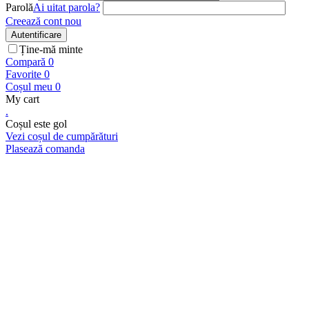
Parolă
Ai uitat parola?
Creează cont nou
Autentificare
Ține-mă minte
Compară
0
Favorite
0
Coșul meu
0
My cart
.
Coșul este gol
Vezi coșul de cumpărături
Plasează comanda