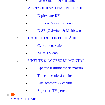
LNB Quattro & Unicable
ACCESORII SISTEME RECEPȚIE
Diplexoare RF
Splittere & distribuitoare
DiSEqC Switch & Multiswitch
CABLURI & CONECTICĂ RF
Cabluri coaxiale
Mufe TV cablu
UNELTE & ACCESORII MONTAJ
Aparate instrumente de măsură
Truse de scule și unelte
Alte accesorii & cabluri
Suporturi TV perete
SMART HOME