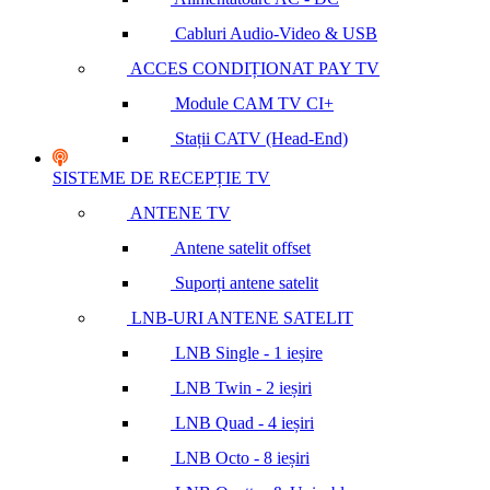
Cabluri Audio-Video & USB
ACCES CONDIȚIONAT PAY TV
Module CAM TV CI+
Stații CATV (Head-End)
SISTEME DE RECEPȚIE TV
ANTENE TV
Antene satelit offset
Suporți antene satelit
LNB-URI ANTENE SATELIT
LNB Single - 1 ieșire
LNB Twin - 2 ieșiri
LNB Quad - 4 ieșiri
LNB Octo - 8 ieșiri