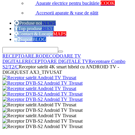
Aparate electrice pentru bucătărie
COOK
Accesorii aparate & vase de gătit
Produse noi
NEWS
Top produse
BEST
Contact & Locație
MAPS
Suport
BLOG
RECEPTOARE.RO
DECODOARE TV
DIGITALE
RECEPTOARE DIGITALE TV
Receptoare Combo
S2/T2/C
Receptor satelit 4K smart hibrid cu ANDROID TV -
DIGIQUEST AX3_TIVUSAT