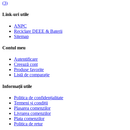
(3)
Link-uri utile
ANPC
Reciclare DEEE & Baterii
Sitemap
Contul meu
Autentificare
Creează cont
Produse favorite
Listă de comparație
Informații utile
Politica de confidențialitate
Termeni și condiții
Plasarea comenzilor
Livrarea comenzilor
Plata comenzilor
Politica de retur