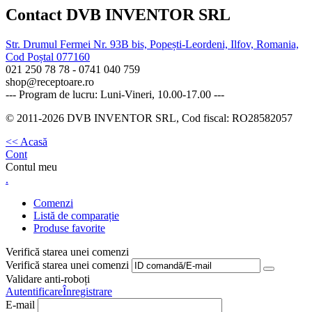
Contact DVB INVENTOR SRL
Str. Drumul Fermei Nr. 93B bis, Popești-Leordeni, Ilfov, Romania,
Cod Poștal 077160
021 250 78 78 - 0741 040 759
shop@receptoare.ro
--- Program de lucru: Luni-Vineri, 10.00-17.00 ---
© 2011-2026 DVB INVENTOR SRL, Cod fiscal: RO28582057
<< Acasă
Cont
Contul meu
.
Comenzi
Listă de comparație
Produse favorite
Verifică starea unei comenzi
Verifică starea unei comenzi
Validare anti-roboți
Autentificare
Înregistrare
E-mail