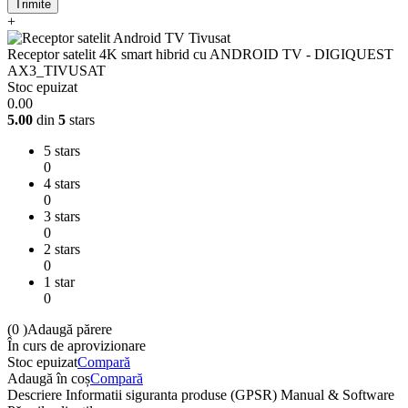
Trimite
+
Receptor satelit 4K smart hibrid cu ANDROID TV - DIGIQUEST
AX3_TIVUSAT
Stoc epuizat
0.00
5.00
din
5
stars
5 stars
0
4 stars
0
3 stars
0
2 stars
0
1 star
0
(0
)
Adaugă părere
În curs de aprovizionare
Stoc epuizat
Compară
Adaugă în coș
Compară
Descriere
Informatii siguranta produse (GPSR)
Manual & Software