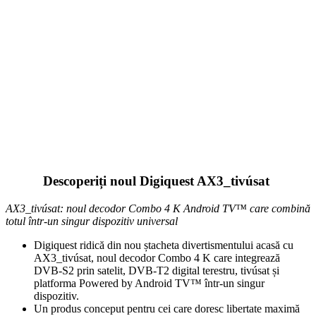
Descoperiți noul Digiquest AX3_tivúsat
AX3_tivúsat: noul decodor Combo 4 K Android TV™ care combină
totul într-un singur dispozitiv universal
Digiquest ridică din nou ștacheta divertismentului acasă cu
AX3_tivúsat, noul decodor Combo 4 K care integrează
DVB-S2 prin satelit, DVB-T2 digital terestru, tivúsat și
platforma Powered by Android TV™ într-un singur
dispozitiv.
Un produs conceput pentru cei care doresc libertate maximă