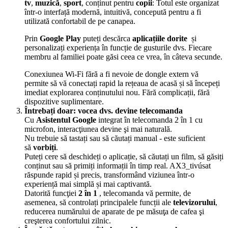
tv
,
muzică
,
sport
, conținut pentru
copii
: Totul este organizat
într-o interfață modernă, intuitivă, concepută pentru a fi
utilizată confortabil de pe canapea.
Prin
Google Play
puteți descărca
aplicațiile dorite
și
personalizați experiența în funcție de gusturile dvs
. Fiecare
membru al familiei poate găsi ceea ce vrea, în câteva secunde.
Conexiunea Wi-Fi fără a fi nevoie de dongle extern vă
permite să vă conectați rapid la rețeaua de acasă și să începeți
imediat explorarea conținutului nou. Fără complicații, fără
dispozitive suplimentare.
Întrebați doar: vocea dvs. devine telecomanda
Cu
Asistentul Google
integrat în telecomanda 2 în 1 cu
microfon, interacţiunea devine şi mai naturală.
Nu trebuie să tastați sau să căutați manual - este suficient
să
vorbiți
.
Puteți cere să deschideți o aplicație, să căutați un film, să găsiți
conținut sau să primiți informații în timp real. AX3_tivúsat
răspunde rapid și precis, transformând viziunea într-o
experiență mai simplă și mai captivantă.
Datorită funcţiei
2 în 1
, telecomanda vă permite, de
asemenea, să controlați principalele funcții ale
televizorului
,
reducerea numărului de aparate de pe măsuţa de cafea şi
creşterea confortului zilnic.