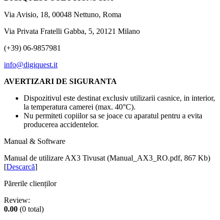
Via Avisio, 18, 00048 Nettuno, Roma
Via Privata Fratelli Gabba, 5, 20121 Milano
(+39) 06-9857981
info@digiquest.it
AVERTIZARI DE SIGURANTA
Dispozitivul este destinat exclusiv utilizarii casnice, in interior,
la temperatura camerei (max. 40°C).
Nu permiteti copiilor sa se joace cu aparatul pentru a evita
producerea accidentelor.
Manual & Software
Manual de utilizare AX3 Tivusat (Manual_AX3_RO.pdf, 867 Kb)
[
Descarcă
]
Părerile clienților
Review:
0.00
(0 total)