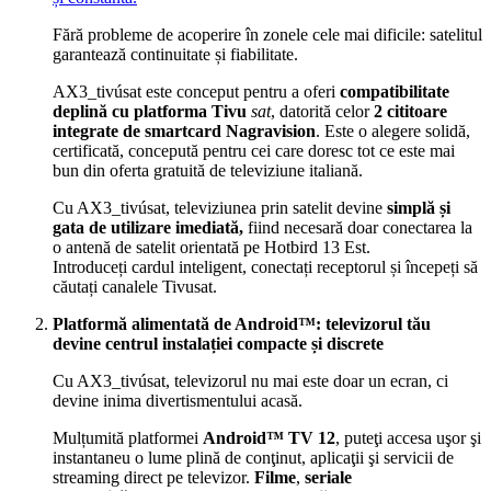
Fără probleme de acoperire în zonele cele mai dificile: satelitul
garantează continuitate și fiabilitate.
AX3_tivúsat este conceput pentru a oferi
compatibilitate
deplină cu platforma Tivu
sat
, datorită celor
2 cititoare
integrate de smartcard Nagravision
. Este o alegere solidă,
certificată, concepută pentru cei care doresc tot ce este mai
bun din oferta gratuită de televiziune italiană.
Cu AX3_tivúsat, televiziunea prin satelit devine
simplă și
gata de utilizare imediată,
fiind necesară doar conectarea la
o antenă de satelit orientată pe Hotbird 13 Est.
Introduceți cardul inteligent, conectați receptorul și începeți să
căutați canalele Tivusat.
Platformă alimentată de Android™: televizorul tău
devine centrul instalației compacte și discrete
Cu AX3_tivúsat, televizorul nu mai este doar un ecran, ci
devine inima divertismentului acasă.
Mulțumită platformei
Android™ TV 12
, puteţi accesa uşor şi
instantaneu o lume plină de conţinut, aplicaţii şi servicii de
streaming direct pe televizor.
Filme
,
seriale