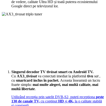
de vedere, calitate Ultra HD și toată puterea ecosistemului
Google direct pe televizorul lor.
Singurul decodor TV tivúsat smart cu Android TV.
Cu
AX3_tivúsat
va conectati
imediat la platformă
tivu
sat
,
cu
smartcard inclus în pachet.
Aceasta înseamnă un lucru
foarte simplu:
mai multe alegeri, mai multă calitate, mai
multă libertate
.
Utilizând recepția prin satelit DVB-S2, puteti receptiona
peste
130 de canale TV,
cu conţinut
HD
și
4K,
la o calitate stabilă
și constantă.