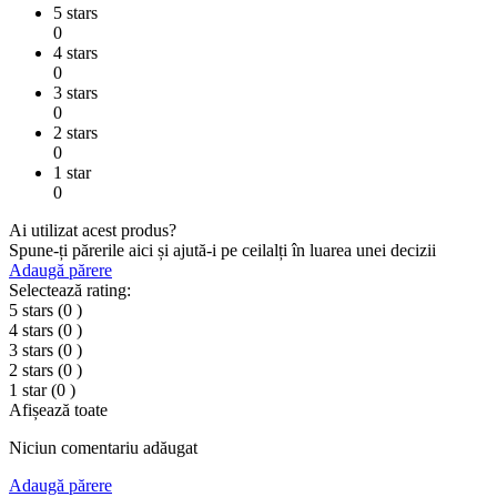
5 stars
0
4 stars
0
3 stars
0
2 stars
0
1 star
0
Ai utilizat acest produs?
Spune-ți părerile aici și ajută-i pe ceilalți în luarea unei decizii
Adaugă părere
Selectează rating:
5 stars
(0
)
4 stars
(0
)
3 stars
(0
)
2 stars
(0
)
1 star
(0
)
Afișează toate
Niciun comentariu adăugat
Adaugă părere