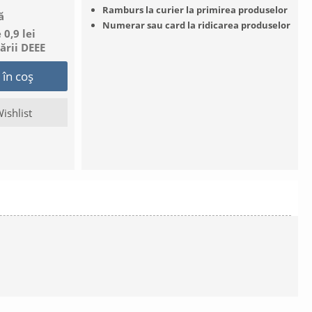
Ramburs la curier la primirea produselor
ă
Numerar sau card la ridicarea produselor
0,9 lei
nării DEEE
în coș
ishlist