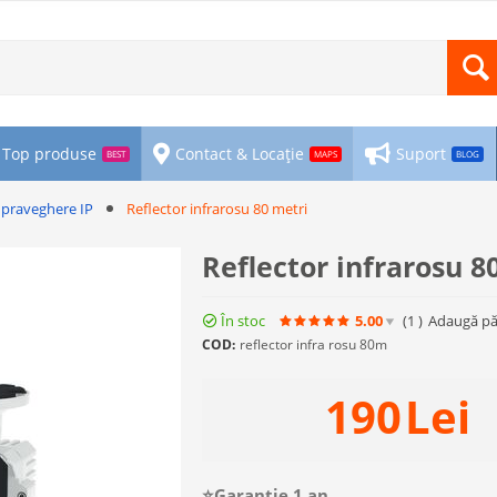
Top produse
Contact & Locație
Suport
BEST
MAPS
BLOG
praveghere IP
Reflector infrarosu 80 metri
Reflector infrarosu 8
În stoc
5.00
(1
)
Adaugă pă
COD:
reflector infra rosu 80m
190
Lei
⭐Garanție 1 an