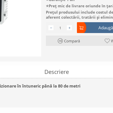
⭐Preț mic de livrare oriunde în țar
Prețul produsului include costul de 
aferent colectării, tratării și elimi
Adaugă 
−
+
Compară
W
Descriere
izionare în întuneric până la 80 de metri