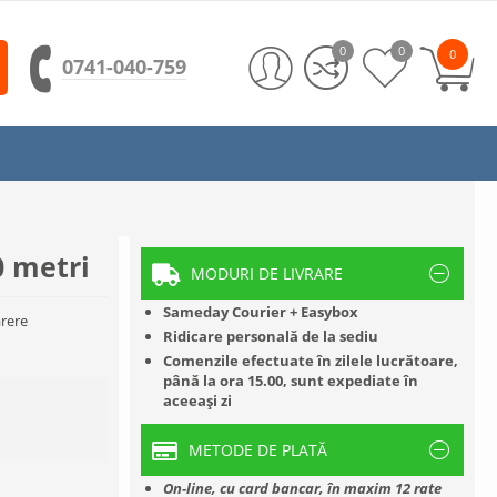
0
0
0
0741-040-759
0 metri
MODURI DE LIVRARE
Sameday Courier + Easybox
rere
Ridicare personală de la sediu
Comenzile efectuate în zilele lucrătoare,
până la ora 15.00, sunt expediate în
aceeași zi
METODE DE PLATĂ
On-line, cu card bancar, în maxim 12 rate