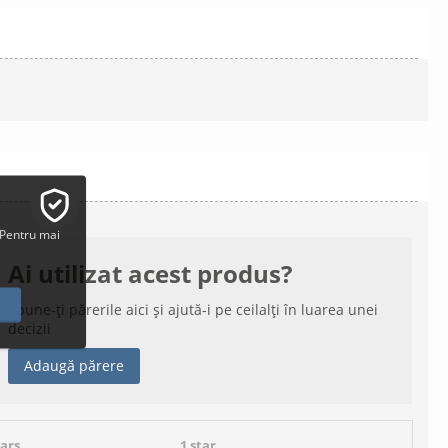
 Pentru mai
Ai utilizat acest produs?
Spune-ți părerile aici și ajută-i pe ceilalți în luarea unei
decizii
Adaugă părere
tars
1 star