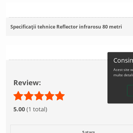
Specificații tehnice Reflector infrarosu 80 metri
Consim
Acest site 
multe detali
Review:
5.00
(1 total)
5 stars