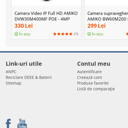
Camera Video IP Full HD AMIKO
Camera supravegher
DVW30M400MF POE - 4MP
AMIKO BW60M200 
330
Lei
299
Lei
(1)
În stoc
În stoc
Link-uri utile
Contul meu
ANPC
Autentificare
Reciclare DEEE & Baterii
Creează cont
Sitemap
Produse favorite
Listă de comparație