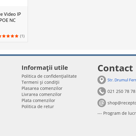
e Video IP
POE NC
(1)
Contact
Informații utile
Politica de confidențialitate
Str. Drumul Fer
Termeni și condiții
Plasarea comenzilor
021 250 78 78
Livrarea comenzilor
Plata comenzilor
shop@recepto
Politica de retur
--- Program de lucr