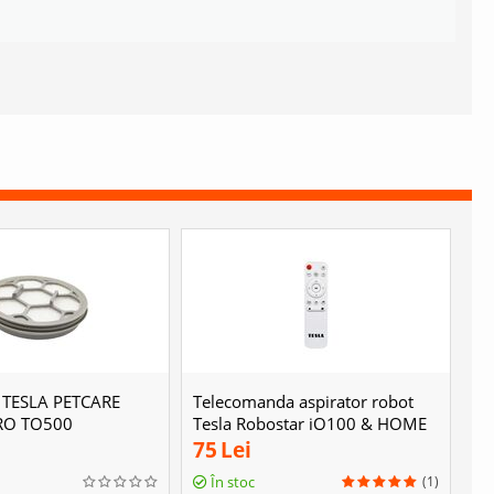
A TESLA PETCARE
Telecomanda aspirator robot
RO TQ500
Tesla Robostar iQ100 & HOME
ROBOT RV500
75
Lei
(1)
În stoc