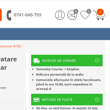
0
0
0
0741-040-759
a Robostar W700
ratare
MODURI DE LIVRARE
tar
Sameday Courier + Easybox
Ridicare personală de la sediu
Comenzile efectuate în zilele lucrătoare,
până la ora 15.00, sunt expediate în
rere
aceeași zi
METODE DE PLATĂ
On-line, cu card bancar, în maxim 12 rate