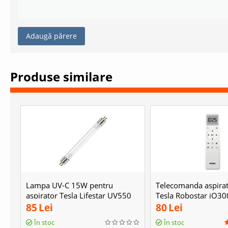
Adaugă părere
Produse similare
Lampa UV-C 15W pentru
Telecomanda aspirat
aspirator Tesla Lifestar UV550
Tesla Robostar iQ30
85
Lei
80
Lei
În stoc
În stoc