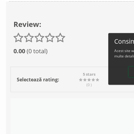
Review:
Consim
0.00
(0 total)
Acest site 
multe detali
5 stars
Selectează rating:
(0
)