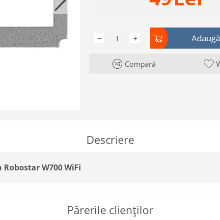
Adaugă 
−
+
Compară
W
Descriere
la Robostar W700 WiFi
Părerile clienților