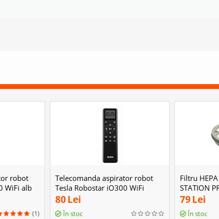
or robot
Telecomanda aspirator robot
Filtru HEP
0 WiFi alb
Tesla Robostar iQ300 WiFi
STATION P
negru
80
Lei
79
Lei
(1)
În stoc
În stoc