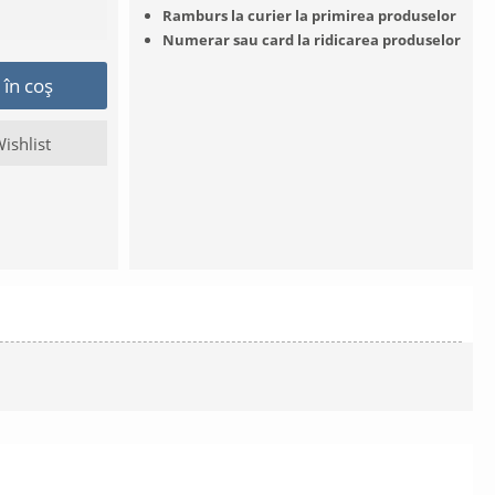
Ramburs la curier la primirea produselor
Numerar sau card la ridicarea produselor
în coș
ishlist