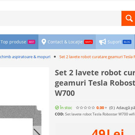
Top produse
Contact & Locație
Suport
BEST
MAPS
BLOG
schimb aspiratoare & mopuri
Set 2 lavete robot curatare geamuri Tesl
Set 2 lavete robot cu
geamuri Tesla Robos
W700
În stoc
0.00
(0
)
Adaugă pă
COD:
Set lavete robot Tesla Robostar W700 wifi
49
Lei