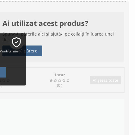
Ai utilizat acest produs?
Spune-ți părerile aici și ajută-i pe ceilalți în luarea unei
decizii
Adaugă părere
 Pentru mai
tars
1 star
Afișează toate
0
)
(0
)