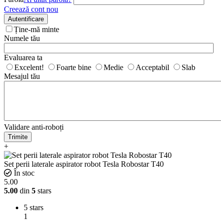
Creează cont nou
Autentificare
Ține-mă minte
Numele tău
Evaluarea ta
Excelent!
Foarte bine
Medie
Acceptabil
Slab
Mesajul tău
Validare anti-roboți
Trimite
+
Set perii laterale aspirator robot Tesla Robostar T40
În stoc
5.00
5.00
din
5
stars
5 stars
1