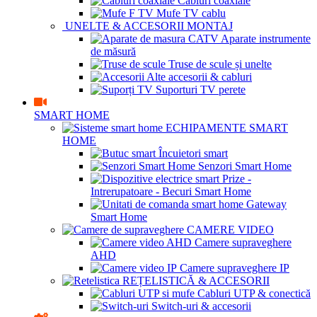
Cabluri coaxiale
Mufe TV cablu
UNELTE & ACCESORII MONTAJ
Aparate instrumente
de măsură
Truse de scule și unelte
Alte accesorii & cabluri
Suporturi TV perete
SMART HOME
ECHIPAMENTE SMART
HOME
Încuietori smart
Senzori Smart Home
Prize -
Intrerupatoare - Becuri Smart Home
Gateway
Smart Home
CAMERE VIDEO
Camere supraveghere
AHD
Camere supraveghere IP
REȚELISTICĂ & ACCESORII
Cabluri UTP & conectică
Switch-uri & accesorii