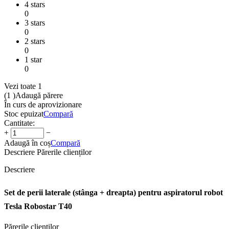
4 stars
0
3 stars
0
2 stars
0
1 star
0
Vezi toate 1
(1
)
Adaugă părere
În curs de aprovizionare
Stoc epuizat
Compară
Cantitate:
+
−
Adaugă în coș
Compară
Descriere
Părerile clienților
Descriere
Set de perii laterale (stânga + dreapta) pentru aspiratorul robot
Tesla Robostar T40
Părerile clienților