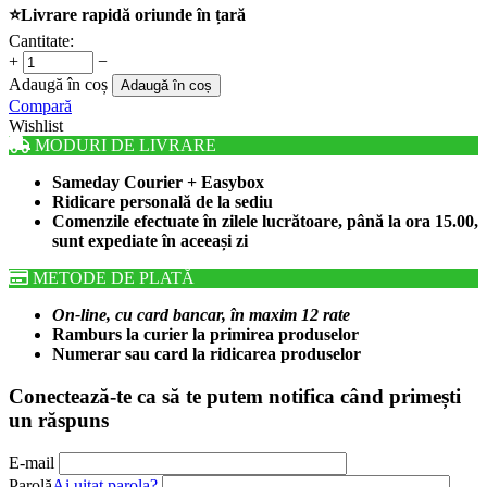
⭐Livrare rapidă oriunde în țară
Cantitate:
+
−
Adaugă în coș
Adaugă în coș
Compară
Wishlist
MODURI DE LIVRARE
Sameday Courier + Easybox
Ridicare personală de la sediu
Comenzile efectuate în zilele lucrătoare, până la ora 15.00,
sunt expediate în aceeași zi
METODE DE PLATĂ
On-line, cu card bancar, în maxim 12 rate
Ramburs la curier la primirea produselor
Numerar sau card la ridicarea produselor
Conectează-te ca să te putem notifica când primești
un răspuns
E-mail
Parolă
Ai uitat parola?