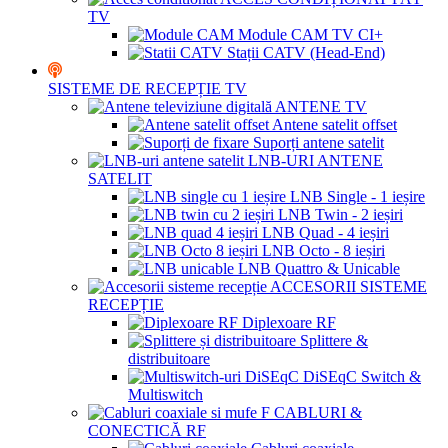
TV
Module CAM TV CI+
Stații CATV (Head-End)
SISTEME DE RECEPȚIE TV
ANTENE TV
Antene satelit offset
Suporți antene satelit
LNB-URI ANTENE
SATELIT
LNB Single - 1 ieșire
LNB Twin - 2 ieșiri
LNB Quad - 4 ieșiri
LNB Octo - 8 ieșiri
LNB Quattro & Unicable
ACCESORII SISTEME
RECEPȚIE
Diplexoare RF
Splittere &
distribuitoare
DiSEqC Switch &
Multiswitch
CABLURI &
CONECTICĂ RF