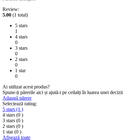
Review:
5.00
(1 total)
5 stars
1
4 stars
0
3 stars
0
2 stars
0
1 star
0
Ai utilizat acest produs?
Spune-ți părerile aici și ajută-i pe ceilalți în luarea unei decizii
Adaugă părere
Selectează rating:
5 stars
(1
)
4 stars
(0
)
3 stars
(0
)
2 stars
(0
)
1 star
(0
)
Afișează toate