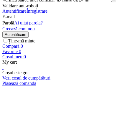
Validare anti-roboți
Autentificare
Înregistrare
E-mail
Parolă
Ai uitat parola?
Creează cont nou
Autentificare
Ține-mă minte
Compară
0
Favorite
0
Coșul meu
0
My cart
.
Coșul este gol
Vezi coșul de cumpărături
Plasează comanda