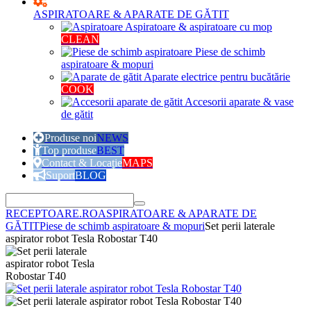
ASPIRATOARE & APARATE DE GĂTIT
Aspiratoare & aspiratoare cu mop
CLEAN
Piese de schimb
aspiratoare & mopuri
Aparate electrice pentru bucătărie
COOK
Accesorii aparate & vase
de gătit
Produse noi
NEWS
Top produse
BEST
Contact & Locație
MAPS
Suport
BLOG
RECEPTOARE.RO
ASPIRATOARE & APARATE DE
GĂTIT
Piese de schimb aspiratoare & mopuri
Set perii laterale
aspirator robot Tesla Robostar T40