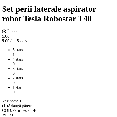
Set perii laterale aspirator
robot Tesla Robostar T40
În stoc
5.00
5.00
din
5
stars
5 stars
1
4 stars
0
3 stars
0
2 stars
0
1 star
0
Vezi toate 1
(1
)
Adaugă părere
COD:
Perii Tesla T40
39
Lei