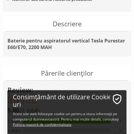
Descriere
Baterie pentru aspiratorul vertical Tesla Purestar
E60/E70, 2200 MAH
Părerile clienților
Review:
Consimțământ de utilizare Cookie-
uri
5.00
(1 total)
Acest site web folosește cookie-uri pentru a stoca informații pe
computerul dumneavoastră. Pentru mai multe detalii, consultați
1
5 stars
Politica noastră de confidențialitate
.
0
4 stars