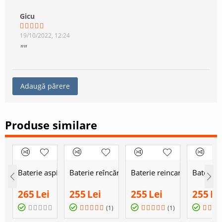
Gicu
19/10/2022, 12:24
Adaugă părere
Produse similare
Baterie aspirator vertical Tesla Purestar E20
Baterie reîncărcabilă aspirator robot Tes
Baterie reincarcabila aspi
Baterie 
265
Lei
255
Lei
255
Lei
255
Le
(1)
(1)