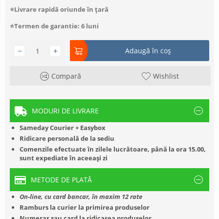
⭐Livrare rapidă oriunde în țară
⭐Termen de garantie: 6 luni
−
+
Adaugă în coș
Compară
Wishlist
MODURI DE LIVRARE
Sameday Courier + Easybox
Ridicare personală de la sediu
Comenzile efectuate în zilele lucrătoare, până la ora 15.00,
sunt expediate în aceeași zi
METODE DE PLATĂ
On-line, cu card bancar, în maxim 12 rate
Ramburs la curier la primirea produselor
Numerar sau card la ridicarea produselor