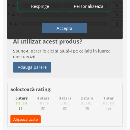
0
3 stars
Respinge
Personalizează
0
2 stars
0
1 star
Acceptă
Ai utilizat acest produs?
Spune-ți părerile aici și ajută-i pe ceilalți în luarea
unei decizii
Adaugă părere
Selectează rating:
5 stars
4 stars
3 stars
2 stars
1 star
(1
)
(0
)
(0
)
(0
)
(0
)
Afișează toate