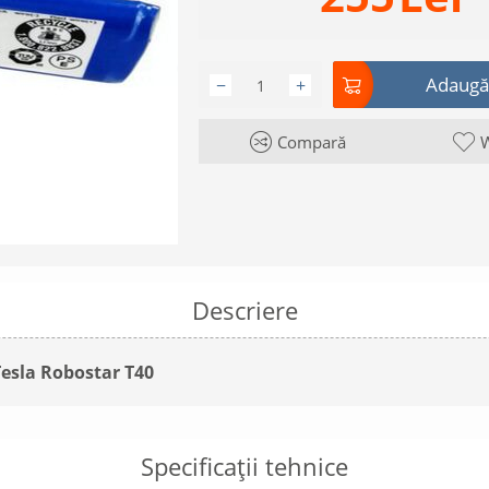
Adaugă 
−
+
Compară
W
Descriere
Tesla Robostar T40
Specificații tehnice