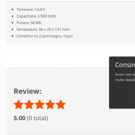
Tensiune: 14,4 V
Capacitate: 2.500 mAh
Putere: 36 Wh
Dimensiuni: 36 x 20 x 131 mm
Conector cu 2 pini (negru, roșu)
Consim
Acest site 
multe detali
Review:
5.00
(0 total)