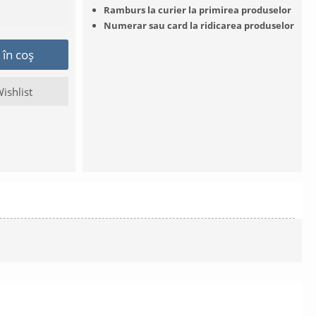
Ramburs la curier la primirea produselor
Numerar sau card la ridicarea produselor
în coș
ishlist