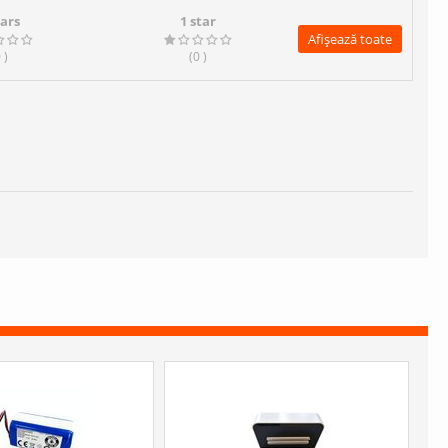
tars
1 star
Afișează toate
0
)
(0
)