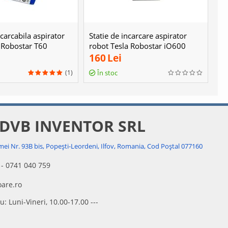
ncarcabila aspirator
Statie de incarcare aspirator
 Robostar T60
robot Tesla Robostar iQ600
160
Lei
(1)
În stoc
 DVB INVENTOR SRL
mei Nr. 93B bis, Popești-Leordeni, Ilfov, Romania, Cod Poștal 077160
 - 0741 040 759
are.ro
u: Luni-Vineri, 10.00-17.00 ---