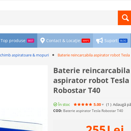
Top produse
Contact & Locație
Suport
BEST
MAPS
BLOG
schimb aspiratoare & mopuri
Baterie reincarcabila aspirator robot Tesl
Baterie reincarcabila
aspirator robot Tesla
Robostar T40
În stoc
5.00
(1
)
Adaugă pă
COD:
Baterie aspirator Tesla Robostar T40
255
Lei