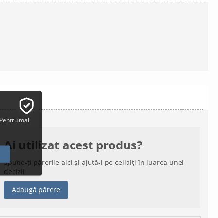
 Pentru mai
Ai utilizat acest produs?
Spune-ți părerile aici și ajută-i pe ceilalți în luarea unei
decizii
Adaugă părere