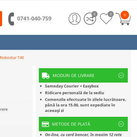
0
0
0
0741-040-759
a Robostar T40
MODURI DE LIVRARE
Sameday Courier + Easybox
Ridicare personală de la sediu
Comenzile efectuate în zilele lucrătoare,
până la ora 15.00, sunt expediate în
rere
aceeași zi
METODE DE PLATĂ
On-line, cu card bancar, în maxim 12 rate