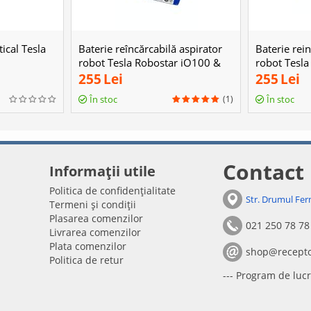
tical Tesla
Baterie reîncărcabilă aspirator
Baterie rei
robot Tesla Robostar iQ100 &
robot Tesla
HOME ROBOT RV500
255
Lei
255
Lei
(1)
În stoc
În stoc
Contact
Informații utile
Politica de confidențialitate
Str. Drumul Fer
Termeni și condiții
Plasarea comenzilor
021 250 78 78
Livrarea comenzilor
Plata comenzilor
shop@recepto
Politica de retur
--- Program de lucr