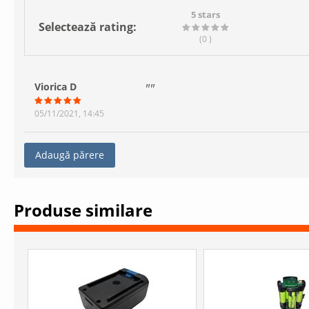
5 stars
Selectează rating:
(0
)
Viorica D
05/11/2021, 14:45
Adaugă părere
Produse similare