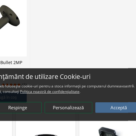
Bullet 2MP
țământ de utilizare Cookie-uri
(1)
web folosește cookie-uri pentru a stoca informații pe computerul dumneavoastră.
i, consultați
Politica noastră de confidențialitate
.
gă în coș
Respinge
Personalizează
Acceptă