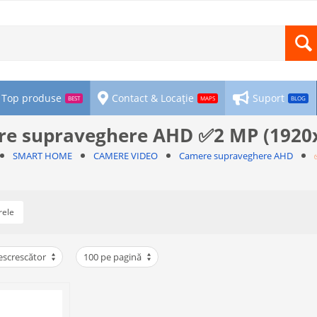
Top produse
Contact & Locație
Suport
BEST
MAPS
BLOG
e supraveghere AHD ✅2 MP (1920
SMART HOME
CAMERE VIDEO
Camere supraveghere AHD
rele
escrescător
100 pe pagină