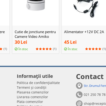
ere
Cutie de jonctiune pentru
Alimentator +12V DC 2A
Camere Video Amiko
B310
30
Lei
45
Lei
(1)
(1)
(1)
În stoc
În stoc
Contact
Informații utile
Politica de confidențialitate
Str. Drumul Fer
Termeni și condiții
Plasarea comenzilor
021 250 78 78
Livrarea comenzilor
Plata comenzilor
shop@recepto