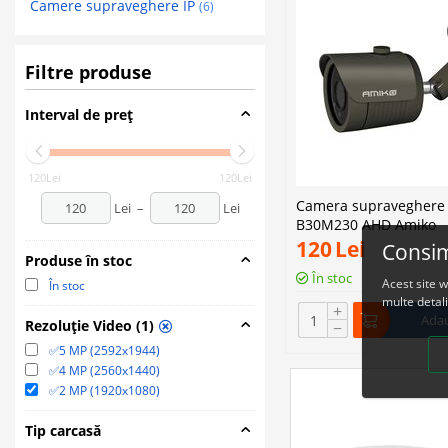
Camere supraveghere IP
(6)
Filtre produse
Interval de preț
120
Lei
120
Lei
Camera supraveghere 
Lei
–
Lei
B30M230 AHD Amiko
120
Lei
Consim
Produse în stoc
În stoc
Acest site 
În stoc
multe detali
+
Adau
Rezoluție Video (1)
−
✅5 MP (2592x1944)
✅4 MP (2560x1440)
✅2 MP (1920x1080)
Tip carcasă