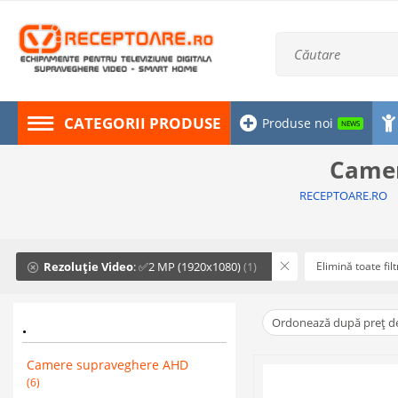
CATEGORII PRODUSE
Produse noi
NEWS
Camer
RECEPTOARE.RO
Rezoluție Video
: ✅2 MP (1920x1080)
(1)
Elimină toate filt
Ordonează după preț d
.
Camere supraveghere AHD
(6)