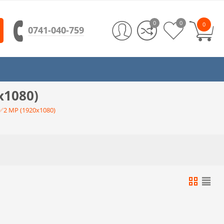
0
0
0
0741-040-759
x1080)
✅2 MP (1920x1080)