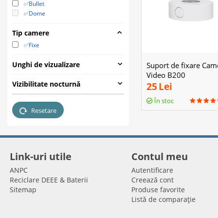
✅Bullet
✅Dome
Tip camere
✅Fixe
Unghi de vizualizare
Suport de fixare Cam
Video B200
Vizibilitate nocturnă
25
Lei
În stoc
Resetare
Link-uri utile
Contul meu
ANPC
Autentificare
Reciclare DEEE & Baterii
Creează cont
Sitemap
Produse favorite
Listă de comparație