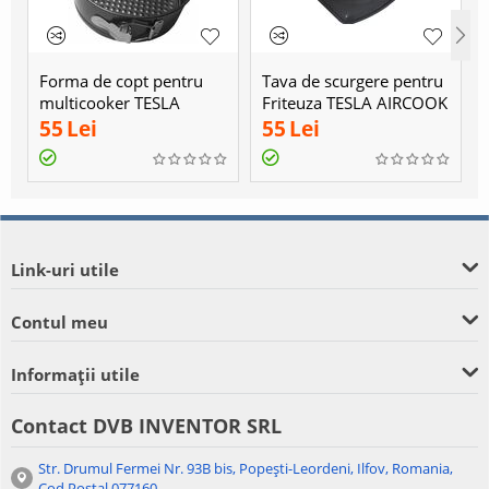
Forma de copt pentru
Tava de scurgere pentru
multicooker TESLA
Friteuza TESLA AIRCOOK
ELITECOOK K70
GRILL QG700
55
Lei
55
Lei
Link-uri utile
Contul meu
Informații utile
Contact DVB INVENTOR SRL
Str. Drumul Fermei Nr. 93B bis, Popești-Leordeni, Ilfov, Romania,
Cod Poștal 077160