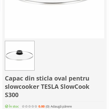
Capac din sticla oval pentru
slowcooker TESLA SlowCook
S300
În stoc
0.00
(0
)
Adaugă părere