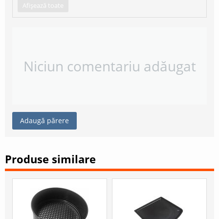
Afișează toate
Niciun comentariu adăugat
Adaugă părere
Produse similare