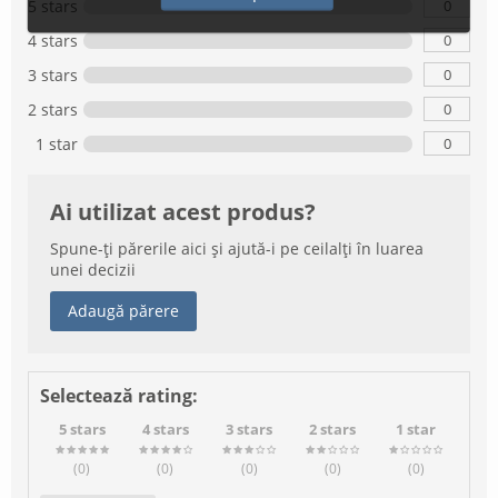
0
5 stars
0
4 stars
0
3 stars
0
2 stars
0
1 star
Ai utilizat acest produs?
Spune-ți părerile aici și ajută-i pe ceilalți în luarea
unei decizii
Adaugă părere
Selectează rating:
5 stars
4 stars
3 stars
2 stars
1 star
(0
)
(0
)
(0
)
(0
)
(0
)