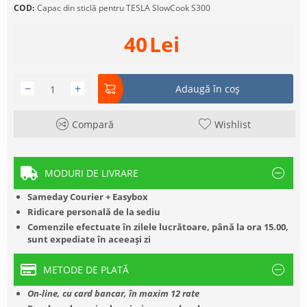
COD:
Capac din sticlă pentru TESLA SlowCook S300
40
Lei
−
+
Adaugă în coș
Compară
Wishlist
MODURI DE LIVRARE
Sameday Courier + Easybox
Ridicare personală de la sediu
Comenzile efectuate în zilele lucrătoare, până la ora 15.00,
sunt expediate în aceeași zi
METODE DE PLATĂ
On-line, cu card bancar, în maxim 12 rate