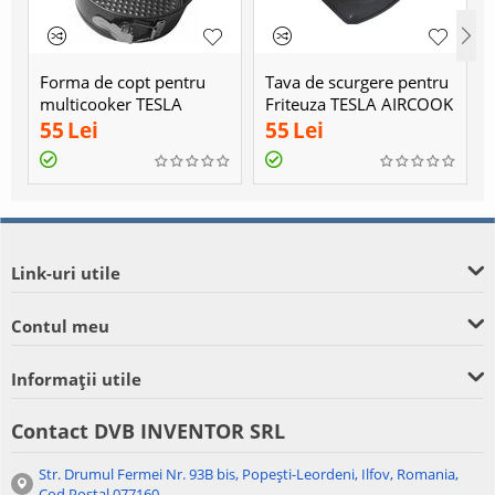
Forma de copt pentru
Tava de scurgere pentru
multicooker TESLA
Friteuza TESLA AIRCOOK
ELITECOOK K70
GRILL QG700
55
Lei
55
Lei
Link-uri utile
Contul meu
Informații utile
Contact DVB INVENTOR SRL
Str. Drumul Fermei Nr. 93B bis, Popești-Leordeni, Ilfov, Romania,
Cod Poștal 077160