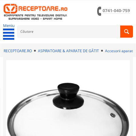
0741-040-759
Meniu
RECEPTOARE.RO
ASPIRATOARE & APARATE DE GĂTIT
Accesorii aparate 