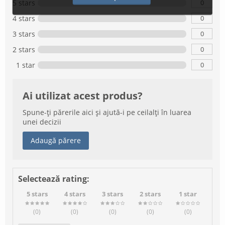
0
5 stars
0
4 stars
0
3 stars
0
2 stars
0
1 star
Ai utilizat acest produs?
Spune-ți părerile aici și ajută-i pe ceilalți în luarea
unei decizii
Adaugă părere
Selectează rating:
5 stars
4 stars
3 stars
2 stars
1 star
(0
)
(0
)
(0
)
(0
)
(0
)