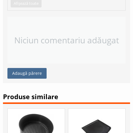
Afișează toate
Niciun comentariu adăugat
Adaugă părere
Produse similare