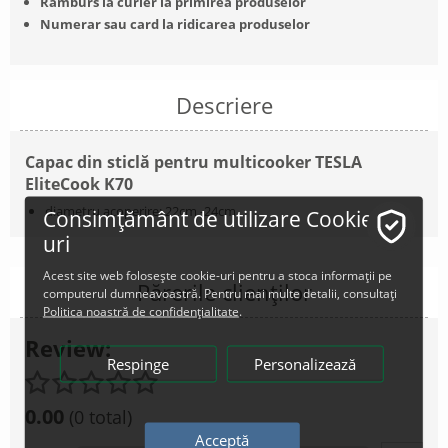
Ramburs la curier la primirea produselor
Numerar sau card la ridicarea produselor
Descriere
Capac din sticl
ă
pentru multicooker TESLA
EliteCook K70
diametru acoperire: 22cm -24cm
Consimțământ de utilizare Cookie-
uri
Acest site web folosește cookie-uri pentru a stoca informații pe
Părerile clienților
computerul dumneavoastră. Pentru mai multe detalii, consultați
Politica noastră de confidențialitate
.
Review:
Respinge
Personalizează
0.00
(0 total)
Acceptă