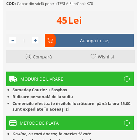
COD:
Capac din sticlă pentru TESLA EliteCook K70
45
Lei
−
+
Adaugă în coș
Compară
Wishlist
MODURI DE LIVRARE
Sameday Courier + Easybox
Ridicare personală de la sediu
Comenzile efectuate în zilele lucrătoare, până la ora 15.00,
sunt expediate în aceeași zi
METODE DE PLATĂ
On-line, cu card bancar, în maxim 12 rate