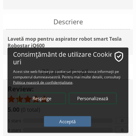
Descriere
Lavetă mop pentru aspirator robot smart Tesla
Robostar iQ600
Consimțământ de utilizare Cookie-
uri
Părerile clienților
Acest site web folosește cookie-uri pentru a stoca informații pe
computerul dumneavoastră. Pentru mai multe detalii, consultați
Politica noastră de confidențialitate
.
Review:
Respinge
Personalizează
5.00
(0 total)
0
5 stars
Acceptă
0
4 stars