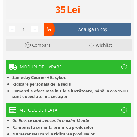
35
Lei
−
+
Adaugă în coș
Compară
Wishlist
MODURI DE LIVRARE
Sameday Courier + Easybox
Ridicare personală de la sediu
Comenzile efectuate în zilele lucrătoare, până la ora 15.00,
sunt expediate în aceeași zi
METODE DE PLATĂ
On-line, cu card bancar, în maxim 12 rate
Ramburs la curier la primirea produselor
Numerar sau card la ridicarea produselor