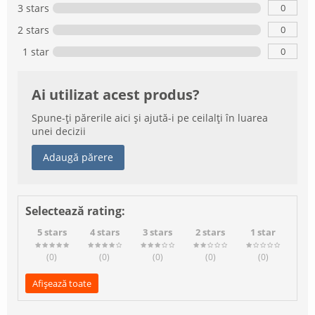
0
3 stars
0
2 stars
0
1 star
Ai utilizat acest produs?
Spune-ți părerile aici și ajută-i pe ceilalți în luarea
unei decizii
Adaugă părere
Selectează rating:
5 stars
4 stars
3 stars
2 stars
1 star
(0
)
(0
)
(0
)
(0
)
(0
)
Afișează toate