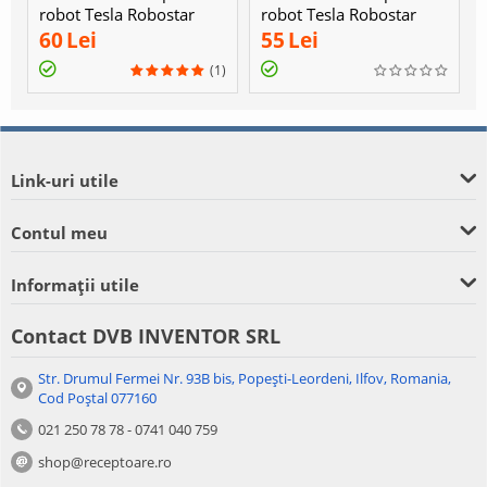
robot Tesla Robostar
robot Tesla Robostar
T60
IQ300
60
Lei
55
Lei
(1)
Link-uri utile
Contul meu
Informații utile
Contact DVB INVENTOR SRL
Str. Drumul Fermei Nr. 93B bis, Popești-Leordeni, Ilfov, Romania,
Cod Poștal 077160
021 250 78 78 - 0741 040 759
shop@receptoare.ro