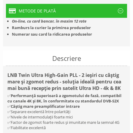
METODE DE PLATĂ
On-line, cu card bancar, în maxim 12 rate
Ramburs la curier la primirea produselor
Numerar sau card la ridicarea produselor
Descriere
LNB Twin Ultra High-Gain PLL - 2 ieșiri cu câștig
mare și zgomot redus - soluția ideală pentru cea
mai bună recepție prin satelit Ultra HD - 4k & 8K
✅
Performanță superioară a zgomotului de fază, compatibil
cu canale 4K și 8K, în conformitate cu standardul DVB-S2X
✅
Câștig mare preamplificator intrare
✅Separare excelentă între polarități
✅Nivele de intermodulații foarte mici
✅Factor de zgomot foarte redus și imunitate mare la semnal 4G
✅Fiabilitate excelentă