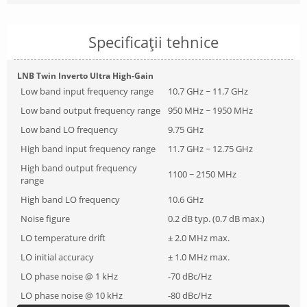
Specificații tehnice
LNB Twin Inverto Ultra High-Gain
Low band input frequency range
10.7 GHz ~ 11.7 GHz
Low band output frequency range
950 MHz ~ 1950 MHz
Low band LO frequency
9.75 GHz
High band input frequency range
11.7 GHz ~ 12.75 GHz
High band output frequency
1100 ~ 2150 MHz
range
High band LO frequency
10.6 GHz
Noise figure
0.2 dB typ. (0.7 dB max.)
LO temperature drift
± 2.0 MHz max.
LO initial accuracy
± 1.0 MHz max.
LO phase noise @ 1 kHz
-70 dBc/Hz
LO phase noise @ 10 kHz
-80 dBc/Hz