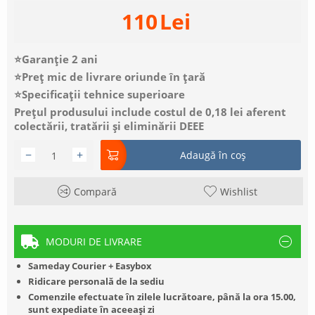
110
Lei
⭐Garanție 2 ani
⭐Preț mic de livrare oriunde în țară
⭐Specificații tehnice superioare
Prețul produsului include costul de 0,18 lei aferent
colectării, tratării și eliminării DEEE
−
+
Adaugă în coș
Compară
Wishlist
MODURI DE LIVRARE
Sameday Courier + Easybox
Ridicare personală de la sediu
Comenzile efectuate în zilele lucrătoare, până la ora 15.00,
sunt expediate în aceeași zi