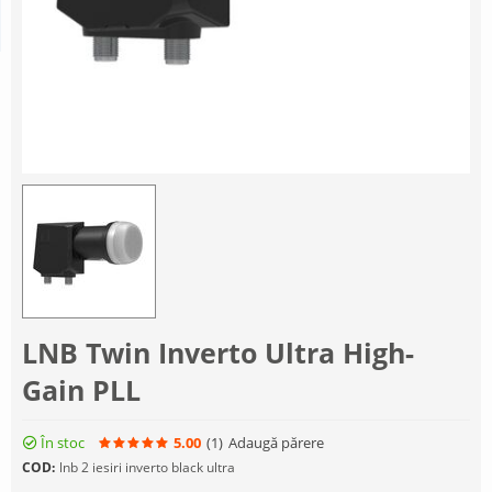
LNB Twin Inverto Ultra High-
Gain PLL
În stoc
5.00
(1
)
Adaugă părere
COD:
lnb 2 iesiri inverto black ultra