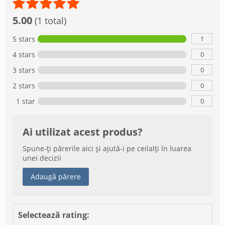
5.00
(1 total)
1
5 stars
0
4 stars
0
3 stars
0
2 stars
0
1 star
Ai utilizat acest produs?
Spune-ți părerile aici și ajută-i pe ceilalți în luarea
unei decizii
Adaugă părere
Selectează rating: