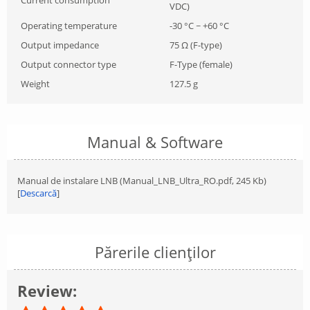
VDC)
Operating temperature
-30 °C ~ +60 °C
Output impedance
75 Ω (F-type)
Output connector type
F-Type (female)
Weight
127.5 g
Manual & Software
Manual de instalare LNB (Manual_LNB_Ultra_RO.pdf, 245 Kb)
[
Descarcă
]
Părerile clienților
Review: