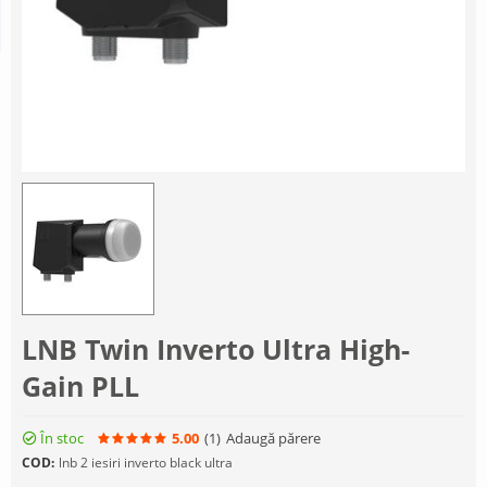
LNB Twin Inverto Ultra High-
Gain PLL
În stoc
5.00
(1
)
Adaugă părere
COD:
lnb 2 iesiri inverto black ultra