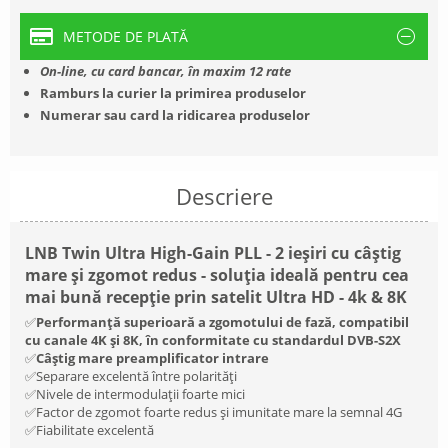
METODE DE PLATĂ
On-line, cu card bancar, în maxim 12 rate
Ramburs la curier la primirea produselor
Numerar sau card la ridicarea produselor
Descriere
LNB Twin Ultra High-Gain PLL - 2 ieșiri cu câștig
mare și zgomot redus - soluția ideală pentru cea
mai bună recepție prin satelit Ultra HD - 4k & 8K
✅
Performanță superioară a zgomotului de fază, compatibil
cu canale 4K și 8K, în conformitate cu standardul DVB-S2X
✅
Câștig mare preamplificator intrare
✅Separare excelentă între polarități
✅Nivele de intermodulații foarte mici
✅Factor de zgomot foarte redus și imunitate mare la semnal 4G
✅Fiabilitate excelentă