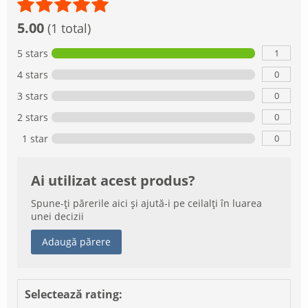
5.00
(1 total)
1
5 stars
0
4 stars
0
3 stars
0
2 stars
0
1 star
Ai utilizat acest produs?
Spune-ți părerile aici și ajută-i pe ceilalți în luarea
unei decizii
Adaugă părere
Selectează rating: