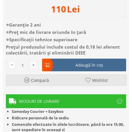
110
Lei
⭐Garanție 2 ani
⭐Preț mic de livrare oriunde în țară
⭐Specificații tehnice superioare
Prețul produsului include costul de 0,18 lei aferent
colectării, tratării și eliminării DEEE
−
+
Adaugă în coș
Compară
Wishlist
MODURI DE LIVRARE
Sameday Courier + Easybox
Ridicare personală de la sediu
Comenzile efectuate în zilele lucrătoare, până la ora 15.00,
sunt expediate în aceeași zi