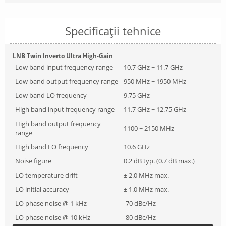
Specificații tehnice
LNB Twin Inverto Ultra High-Gain
Low band input frequency range
10.7 GHz ~ 11.7 GHz
Low band output frequency range
950 MHz ~ 1950 MHz
Low band LO frequency
9.75 GHz
High band input frequency range
11.7 GHz ~ 12.75 GHz
High band output frequency
1100 ~ 2150 MHz
range
High band LO frequency
10.6 GHz
Noise figure
0.2 dB typ. (0.7 dB max.)
LO temperature drift
± 2.0 MHz max.
LO initial accuracy
± 1.0 MHz max.
LO phase noise @ 1 kHz
-70 dBc/Hz
LO phase noise @ 10 kHz
-80 dBc/Hz