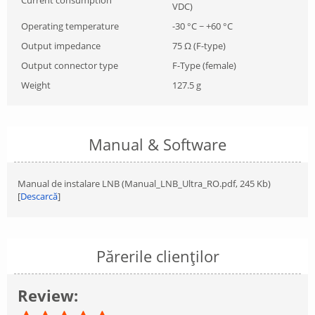
VDC)
Operating temperature
-30 °C ~ +60 °C
Output impedance
75 Ω (F-type)
Output connector type
F-Type (female)
Weight
127.5 g
Manual & Software
Manual de instalare LNB (Manual_LNB_Ultra_RO.pdf, 245 Kb)
[
Descarcă
]
Părerile clienților
Review: