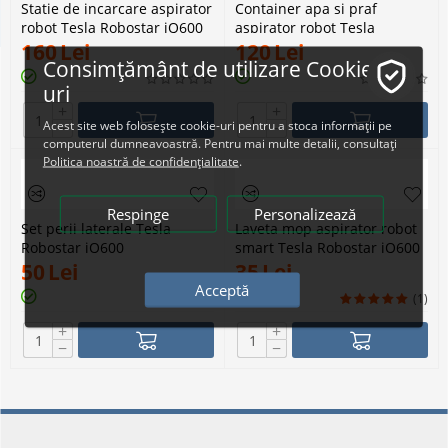
Statie de incarcare aspirator
Container apa si praf
robot Tesla Robostar iQ600
aspirator robot Tesla
Robostar iQ600
160
Lei
120
Lei
Consimțământ de utilizare Cookie-
uri
+
+
Acest site web folosește cookie-uri pentru a stoca informații pe
−
−
computerul dumneavoastră. Pentru mai multe detalii, consultați
Politica noastră de confidențialitate
.
Respinge
Personalizează
Set perii laterale Tesla
Laveta mop aspirator robot
Robostar iQ600
smart Tesla Robostar iQ600
50
Lei
35
Lei
Acceptă
(1)
+
+
−
−