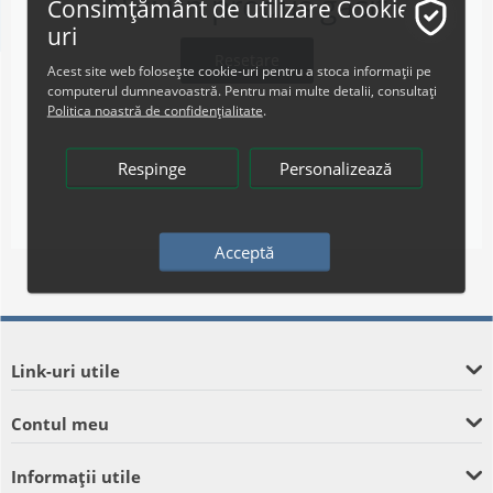
Nici un produs găsit
Consimțământ de utilizare Cookie-
uri
Resetare
Acest site web folosește cookie-uri pentru a stoca informații pe
computerul dumneavoastră. Pentru mai multe detalii, consultați
Politica noastră de confidențialitate
.
Respinge
Personalizează
Acceptă
Link-uri utile
Contul meu
Informații utile