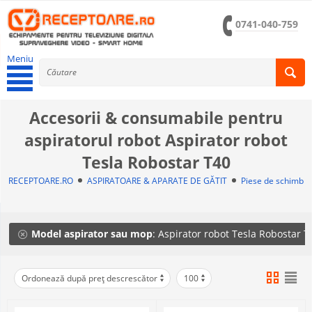
0741-040-759
Meniu
Accesorii & consumabile pentru
aspiratorul robot Aspirator robot
Tesla Robostar T40
RECEPTOARE.RO
ASPIRATOARE & APARATE DE GĂTIT
Piese de schimb a
Model aspirator sau mop
: Aspirator robot Tesla Robostar 
Ordonează după preț descrescător
100