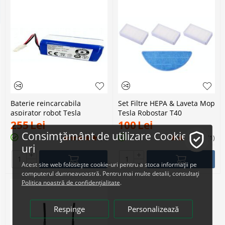
Baterie reincarcabila
Set Filtre HEPA & Laveta Mop
aspirator robot Tesla
Tesla Robostar T40
Robostar T40
255
Lei
100
Lei
Consimțământ de utilizare Cookie-
(1)
(1)
uri
+
+
−
−
Acest site web folosește cookie-uri pentru a stoca informații pe
computerul dumneavoastră. Pentru mai multe detalii, consultați
Politica noastră de confidențialitate
.
Respinge
Personalizează