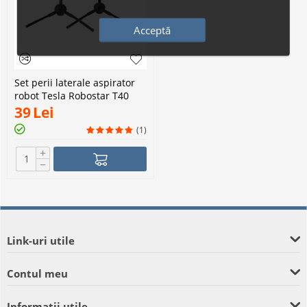
Acceptă
Set perii laterale aspirator
robot Tesla Robostar T40
39
Lei
(1)
+
−
Link-uri utile
Contul meu
Informații utile